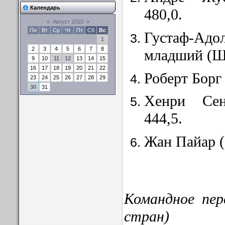
Календарь
480,0.
«
Август 2010
»
Пн
Вт
Ср
Чт
Пт
Сб
Вс
Густаф-Ад
1
2
3
4
5
6
7
8
младший (Ш
9
10
11
12
13
14
15
16
17
18
19
20
21
22
Роберт Борг
23
24
25
26
27
28
29
30
31
Хенри Се
444,5.
Жан Пайар (
Командное пер
стран)