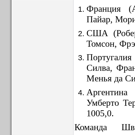
Франция (
Пайар, Мори
США (Робер
Том­сон, Фр
Португалия
Силва, Фра
Менья да Си
Аргентина 
Умберто Те
1005,0.
Команда Шве