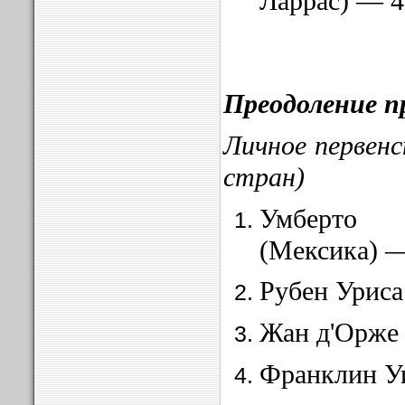
Ларрас) — 4
Преодоление 
Личное первенс
стран)
Умберто
(Мексика) —
Рубен Уриса
Жан д'Орже 
Франклин У