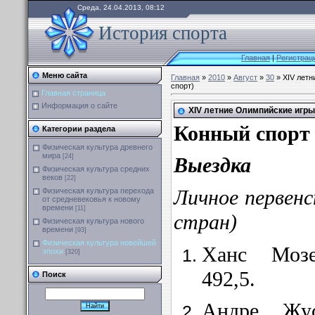
Среда, 24.04.2013, 08:12
История спорта
Главная
|
Регистрац
Меню сайта
Главная
»
2010
»
Август
»
30
» XIV летн
спорт)
Главная страница
Информация о сайте
XIV летние Олимпийские игры
Конный спорт
Категории раздела
Физическая культура древнего
мира
[24]
Выездка
Физическая культура средних
веков
[22]
Личное первенс
Физическая культура перехода
от средневековья к новому
времени
[11]
стран)
Физическая культура нового
времени
[93]
Физическая культура новейшей
Ханс Моз
эпохи
[320]
492,5.
Поиск
Андре Жу