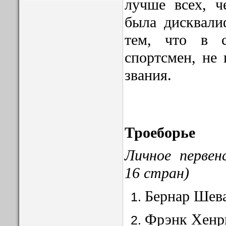
лучше всех, ч
была дисквали­
тем, что в с
спортсмен, не 
звания.
Троеборье
Личное первен
16 стран)
Бернар Шева
Фрэнк Хенр