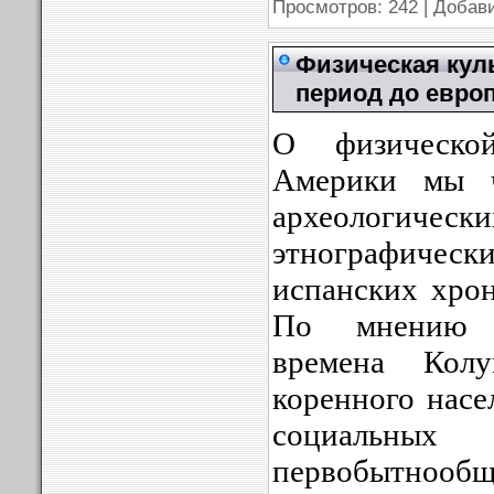
Просмотров: 242 | Добав
Физическая кул
период до евро
О физическо
Америки мы ч
археологи
этнографичес
испанских хро
По мнению и
времена Кол
коренного насе
социаль
первобытнообщ