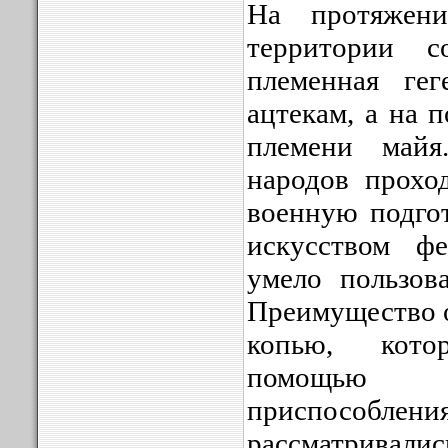
На протяжен
территории с
племенная гег
ацтекам, а на 
племени май
народов прохо
военную подгот
искусством фе
умело пользов
Преимущество о
копью, кото
помощью 
приспособлен
рассматривал