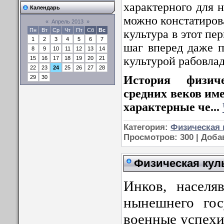
характерного для н
Календарь
можно констатирова
«
Апрель 2013
»
Пн
Вт
Ср
Чт
Пт
Сб
Вс
культура в этот пе
1
2
3
4
5
6
7
шаг вперед даже 
8
9
10
11
12
13
14
культурой рабовла
15
16
17
18
19
20
21
22
23
24
25
26
27
28
История физич
29
30
средних веков им
характерные че
...
Категория:
Физическая 
Просмотров: 300 | Доб
Физическая кул
Инков, населя
нынешнего гос
военные успехи