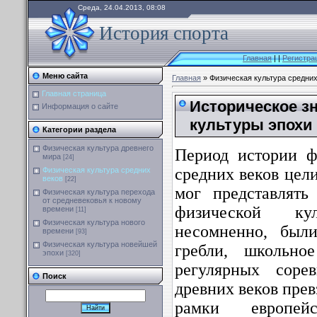
Среда, 24.04.2013, 08:08
История спорта
Главная
|
|
Регистра
Меню сайта
Главная
» Физическая культура средних
Главная страница
Историческое з
Информация о сайте
культуры эпохи
Категории раздела
Физическая культура древнего
Период истории ф
мира
[24]
средних веков цели
Физическая культура средних
веков
[22]
мог представлять
Физическая культура перехода
от средневековья к новому
физической ку
времени
[11]
Физическая культура нового
несомненно, были
времени
[93]
Физическая культура новейшей
гребли, школьное
эпохи
[320]
регулярных сорев
Поиск
древних веков прев
рамки европей