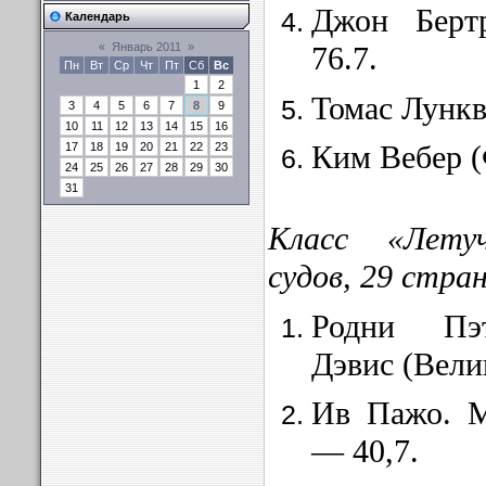
Джон Берт
Календарь
76.7.
«
Январь 2011
»
Пн
Вт
Ср
Чт
Пт
Сб
Вс
1
2
Томас Лункв
3
4
5
6
7
8
9
10
11
12
13
14
15
16
Ким Вебер (
17
18
19
20
21
22
23
24
25
26
27
28
29
30
31
Класс «Лету
судов, 29
с
тра
Родни Пэт
Дэвис (Вели
Ив Пажо. М
— 40,7.