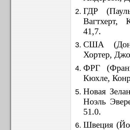
ГДР (Паул
Вагтхерт,
41,7.
США (Дона
Хортер, Джо
ФРГ (Фран
Кюхле, Конр
Новая Зелан
Ноэль Эвер
51.0.
Швеция (Йо