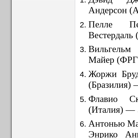
Андерсон
(
Пе
лле Пет
Вестердаль
Вильгельм
Майер (ФРГ)
Жоржи Бруд
(Брази
лия)
—
Флавио Ск
(Италия) — 
Антонью Ма
Эн
рико
Ан