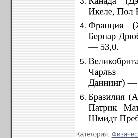
Канада (Д
Икеле, Пол 
Франция (
Бернар Дрю
— 53,0.
Великобри
Чарльз Р
Даннинг) — 
Бразилия (
Патрик Мат
Шмидт Преб
Категория:
Физичес