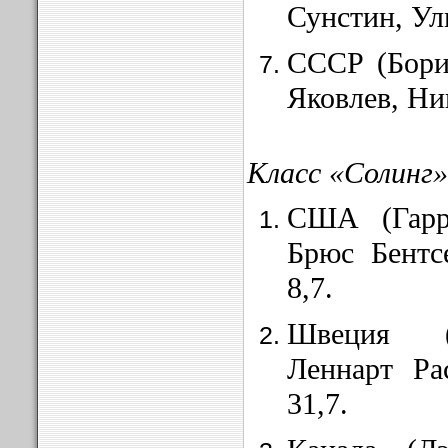
Сунстин, Ул
СССР (Бори
Яко
влев
, Ни
Класс «Солинг»
США (Гарр
Брюс
Бентс
8,7.
Швеция (
Леннарт Ра
31,7.