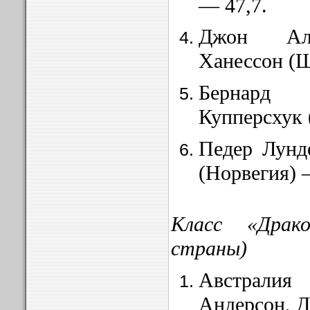
— 47,7.
Джон Аль
Ханессон
(
Бернард
Купперсхук 
Педер Лунде
(Нор
вегия)
Класс «Драк
страны)
Австралия
Андерсон,
Д