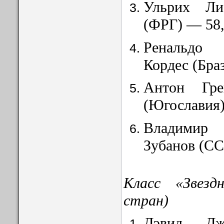
Ульрих Ли
(ФРГ) — 58,
Ренальдо 
Кордес (Бра
Антон
Грег
(Югосла
вия
Владимир 
Зубанов (СС
Класс
«Звездн
стран)
Дэвид Д