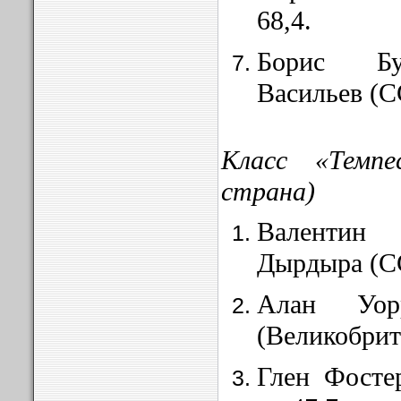
68,4.
Борис Бу
Васильев
(С
Класс «Темп
страна)
Валентин
Дырдыра (С
Алан Уор
(Великобрит
Глен Фосте