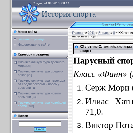
Среда, 24.04.2013, 08:14
История спорта
Главная
|
Регистрац
Меню сайта
Главная
»
2011
»
Январь
»
8
» XX летние
парусный спорт)
Главная страница
Информация о сайте
XX летние Олимпийские игры 1
спорт)
Категории раздела
Парусный спо
Физическая культура древнего
мира
[24]
Класс «Финн» (
Физическая культура средних
веков
[22]
Физическая культура перехода
от средневековья к новому
Серж Мори 
времени
[11]
Физическая культура нового
времени
[93]
Илиас Хатц
Физическая культура новейшей
эпохи
[320]
71,0.
Поиск
Виктор Пота