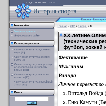
Среда, 24.04.2013, 08:14
История спорта
Главная
|
Регистрац
Меню сайта
Главная
»
2011
»
Январь
» 8
Главная страница
XX летние Олимп
Информация о сайте
(технические ре
Категории раздела
футбол, хоккей 
Физическая культура древнего
мира
[24]
Фехтование
Физическая культура средних
веков
[22]
Физическая культура перехода
Мужчины
от средневековья к новому
времени
[11]
Рапира
Физическая культура нового
времени
[93]
Физическая культура новейшей
Личное первенство 
эпохи
[320]
Витольд Войда 
Поиск
Еню Камути (Ве