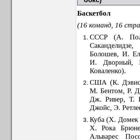
Баскетбол
(16 команд, 16 стра
СССР (А. Пол
Саканделидз
Болошев, И. Ел
И. Дворный, 
Коваленко).
США (К. Дэвис,
М. Бентом, Р. 
Дж. Ривер, Т. 
Джойс, Э. Ретле
Куба (X. Домек 
X. Рока Брюне
Альварес Пос