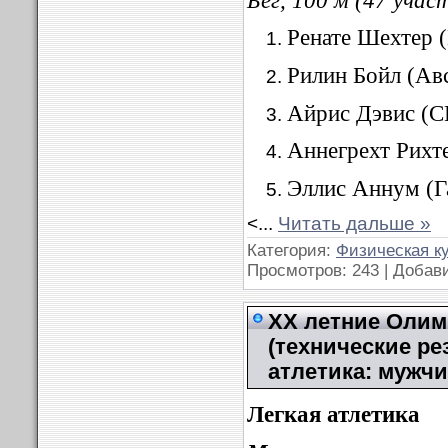
Ренате Шехтер 
Рилин Бойл (Ав
Айрис Дэвис (С
Аннегрехт Рихт
Эллис Аннум (Г
<
...
Читать дальше »
Категория:
Физическая к
Просмотров: 243 | Добав
XX летние Олимп
(технические ре
атлетика: мужч
Легкая атлетика