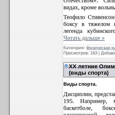
Отечеством». Сил
видах, кроме вольн
Теофило Стивенсо
боксу в тяжелом в
легенда кубинско
Читать дальше »
Категория:
Физическая к
Просмотров: 163 | Добав
XX летние Олимп
(виды спорта)
Виды спорта.
Дисциплин, предста
195. Например, 
баскетболе,
боксе
классической, ве