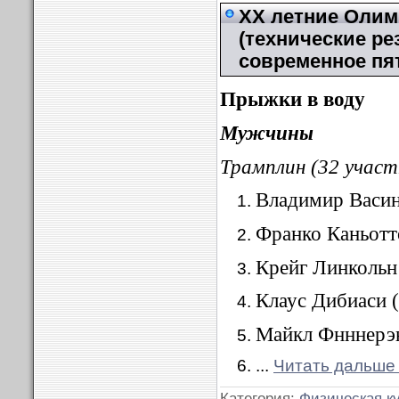
XX летние Олимп
(технические ре
современное пя
Прыжки в воду
Мужчины
Трамплин (32 участ
Владимир Васин
Франко Каньотт
Крейг Линкольн
Клаус Дибиаси 
Майкл Фнннерэ
...
Читать дальше
Категория:
Физическая к