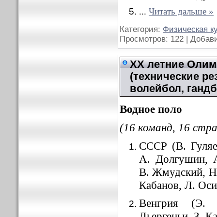
...
Читать дальше »
Категория:
Физическая к
Просмотров: 122 | Добав
XX летние Олимп
(технические ре
волейбол, гандб
Водное поло
(16 команд, 16 стра
СССР (В. Гуляе
А. Долгушин, 
В. Жмудский, Н.
Кабанов, Л. Оси
Венгрия (Э.
Дьергеньи, З. К