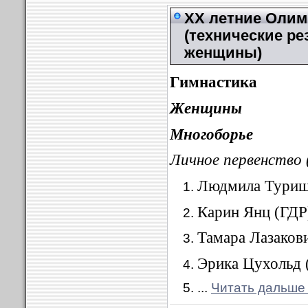
XX летние Олимп
(технические ре
женщины)
Гимнастика
Женщины
Многоборье
Личное первенство 
Людмила Турищ
Карин Янц (ГДР
Тамара Лазаков
Эрика Цухольд 
...
Читать дальше