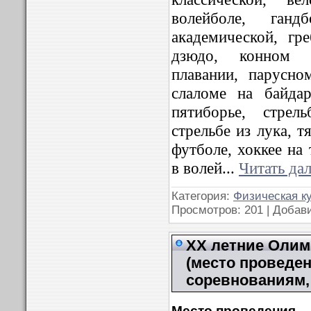
волейболе, гандб
академической, гр
дзюдо, конном с
плавании, парусно
слаломе на байда
пятиборье, стрел
стрельбе из лука, т
футболе, хоккее на
в волей
...
Читать да
Категория:
Физическая к
Просмотров: 201 | Добав
XX летние Олимп
(место проведен
соревнованиям, 
Место проведения.