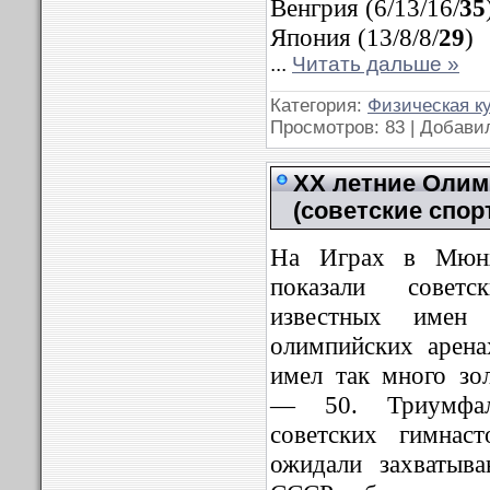
Венгрия (6/13/16/
35
Япония (13/8/8/
29
)
...
Читать дальше »
Категория:
Физическая к
Просмотров: 83 | Добави
XX летние Олимп
(советские спор
На Играх в Мюнхе
показали совет
известных имен
олимпийских арен
имел так много зо
— 50. Триумфал
советских гимнас
ожидали захватыв