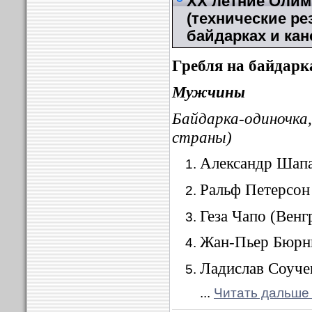
XX летние Олимп
(технические ре
байдарках и кан
Гребля на байдарк
Мужчины
Байдарка-одиночк
страны)
Александр Шапа
Ральф Петерсон
Геза Чапо (Венг
Жан-Пьер Бюрни
Ладислав Соуче
...
Читать дальше