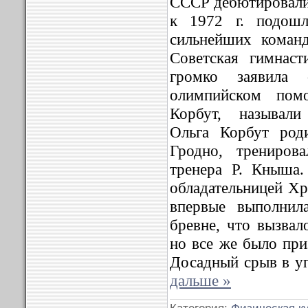
СССР дебютировали
к 1972 г. подош
сильнейших команд
Советская гимнас
громко заявила
олимпийском помо
Корбут, называл
Ольга Корбут род
Гродно, трениро
тренера Р. Кныша
обладательницей Хр
впервые выполнил
бревне, что вызвал
но все же было при
Досадный срыв в у
дальше »