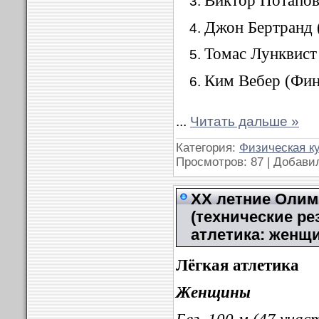
Джон Бертранд 
Томас Лунквист
Ким Вебер (Фин
...
Читать дальше »
Категория:
Физическая к
Просмотров: 87 | Добави
XX летние Олимп
(технические ре
атлетика: женщ
Лёгкая атлетика
Женщины
Бег, 100 м (47 учас