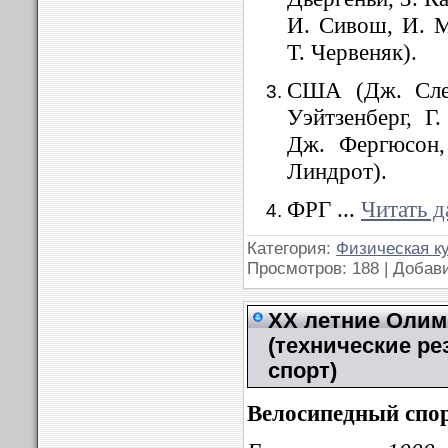
И. Сивош, И. М
Т. Червеняк).
США (Дж. Слет
Уэйтзенберг, Г
Дж. Фергюсон, 
Линдрот).
ФРГ
...
Читать д
Категория:
Физическая к
Просмотров: 188 | Добав
XX летние Олимп
(технические р
спорт)
Велосипедный спо