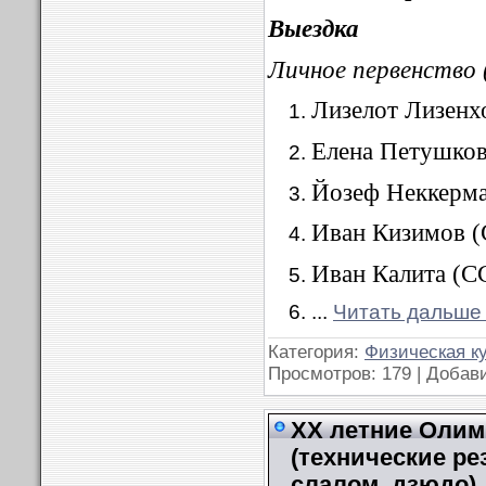
Выездка
Личное первенство 
Лизелот Лизенх
Елена Петушков
Йозеф Неккерма
Иван Кизимов (
Иван Калита (
...
Читать дальше
Категория:
Физическая к
Просмотров: 179 | Добав
XX летние Олимп
(технические ре
слалом, дзюдо)