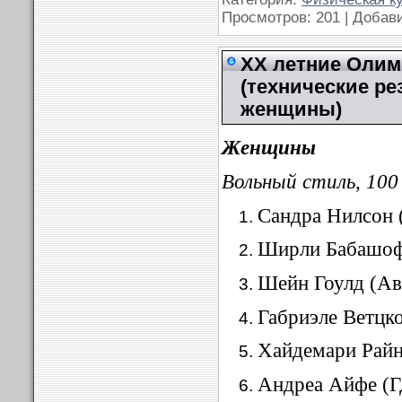
Просмотров: 201 | Добав
XX летние Олимп
(технические ре
женщины)
Женщины
Вольный стиль, 100
Сандра Нилсон 
Ширли Бабашоф
Шейн Гоулд (Ав
Габриэле Ветцко
Хайдемари Райн
Андреа Айфе (Г