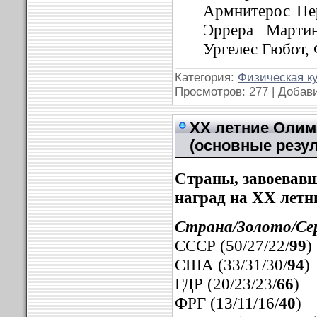
Армнитерос Пер
Эррера Марти
Ургелес Гюбот, 
Категория:
Физическая к
Просмотров: 277 | Добав
XX летние Олимп
(основные резу
Страны, завоевав
наград на
XX
летн
Страна/Золото/Сер
СССР (50/27/22/
99
)
США (33/31/30/
94
)
ГДР (20/23/23/
66
)
ФРГ (13/11/16/
40
)