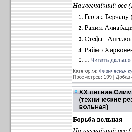
Наилегчайший вес (
Георге Берчану 
Рахим Алиабади
Стефан Ангелов 
Раймо Хирвонен
...
Читать дальше
Категория:
Физическая к
Просмотров: 109 | Добав
XX летние Олимп
(технические ре
вольная)
Борьба вольная
Наилегчайший вес (