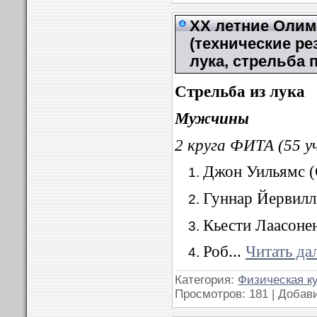
XX летние Олимп
(технические ре
лука, стрельба 
Стрельба
из
лука
Мужчины
2 круга ФИТА (55 у
Джон Уильямс
Гуннар Йервилл
Кьести Лаасоне
Роб
...
Читать да
Категория:
Физическая к
Просмотров: 181 | Добав