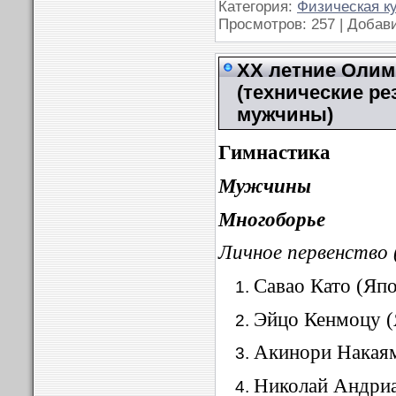
Категория:
Физическая к
Просмотров: 257 | Добав
XX летние Олимп
(технические ре
мужчины)
Гимнастика
Мужчины
Многоборье
Личное первенство 
Савао Като (Яп
Эйцо Кенмоцу (
Акинори Накаям
Николай Андриа