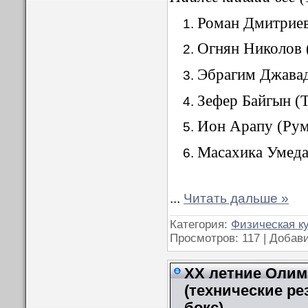
Роман Дмитриев
Огнян Николов 
Эбрагим Джавад
Зефер Байгын (Т
Ион Арапу (Рум
Масахика Умеда
...
Читать дальше »
Категория:
Физическая к
Просмотров: 117 | Добав
XX летние Олимп
(технические ре
бокс)