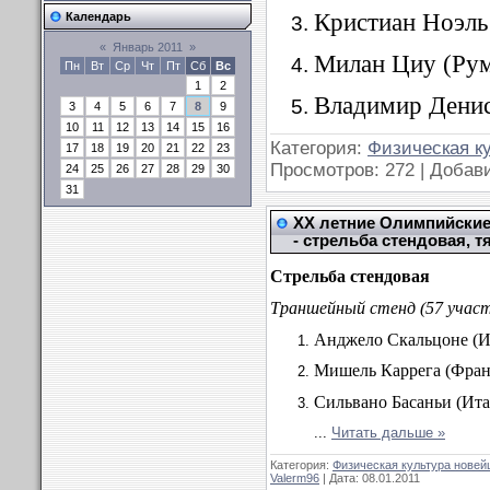
Кристиан Ноэль
Календарь
«
Январь 2011
»
Милан Циу (Рум
Пн
Вт
Ср
Чт
Пт
Сб
Вс
1
2
Владимир Денис
3
4
5
6
7
8
9
10
11
12
13
14
15
16
Категория:
Физическая к
17
18
19
20
21
22
23
Просмотров: 272 | Добав
24
25
26
27
28
29
30
31
XX летние Олимпийские 
- стрельба стендовая, т
Стрельба стендовая
Траншейный стенд (57 участ
Анджело Скальцоне (
Мишель Каррега (Фран
Сильвано
Басань
и
(Ита
...
Читать дальше »
Категория:
Физическая культура новей
Valerm96
| Дата:
08.01.2011