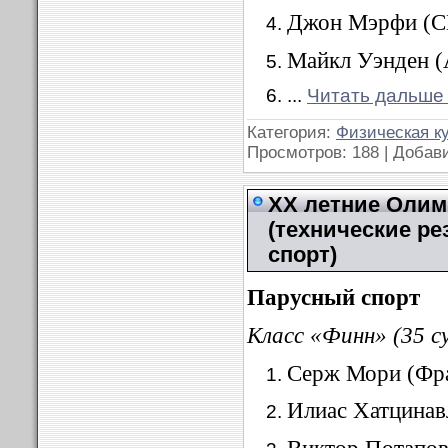
Джон Мэрфи (С
Майкл Уэнден (
...
Читать дальше
Категория:
Физическая к
Просмотров: 188 | Добав
XX летние Олимп
(технические ре
спорт)
Парусный спорт
Класс «Финн» (35 с
Серж Мори (Фра
Илиас Хатцинав
Виктор Потапов