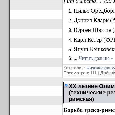
Гит с места, 1000 
Нильс Фредборг
Дэниел Кларк (А
Юрген Шютце (Г
Карл Кетер (ФРГ
Януш Кешковски
...
Читать дальше »
Категория:
Физическая к
Просмотров: 111 | Добав
XX летние Олимп
(технические ре
римская)
Борьба греко-рим