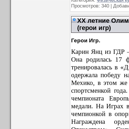
Категория:
Физическая к
Просмотров: 340 | Добав
XX летние Олимп
(герои игр)
Герои Игр.
Карин Янц из ГДР 
Она родилась 17 ф
тренировалась в «Д
одержала победу н
Мехико, в этом же
спортсменкой года
чемпионата Европ
медали. На Играх 
чемпионкой в опор
Награждена орд