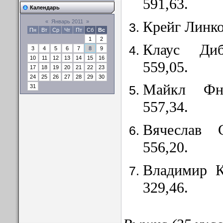
591,63.
Календарь
Крейг Линк
«
Январь 2011
»
Пн
Вт
Ср
Чт
Пт
Сб
Вс
1
2
Клаус Ди
3
4
5
6
7
8
9
10
11
12
13
14
15
16
559,05.
17
18
19
20
21
22
23
24
25
26
27
28
29
30
Майкл Ф
31
557,34.
Вячеслав 
556,20.
Владимир 
329,46.