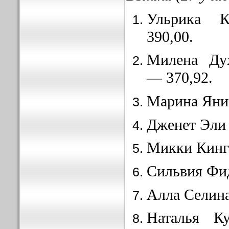
Ульрика 
390,00.
Милена Дух
— 370,92.
Марина Яник
Дженет Эли
Микки Кинг
Сильвия Фид
Алла Селина
Наталья К