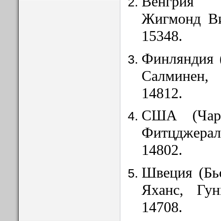
Венгрия 
Жигмонд Ви
15348.
Финляндия 
Салминен,
14812.
США (Чарл
Фитцджерал
14802.
Швеция (Бь
Яханс, Гу
14708.