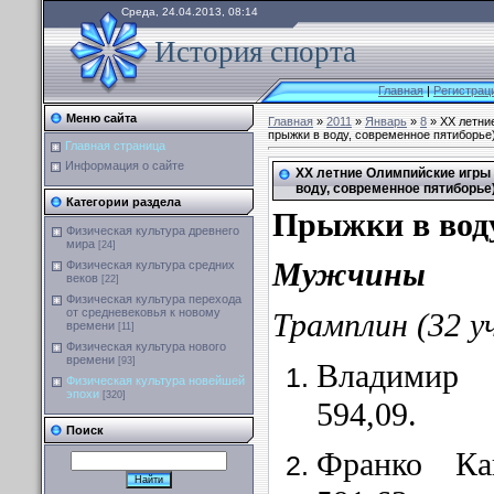
Среда, 24.04.2013, 08:14
История спорта
Главная
|
Регистрац
Меню сайта
Главная
»
2011
»
Январь
»
8
» XX летние
прыжки в воду, современное пятиборье
Главная страница
Информация о сайте
XX летние Олимпийские игры 1
воду, современное пятиборье
Категории раздела
Прыжки в вод
Физическая культура древнего
мира
[24]
Мужчины
Физическая культура средних
веков
[22]
Физическая культура перехода
от средневековья к новому
Трамплин (32 у
времени
[11]
Физическая культура нового
времени
[93]
Владимир
Физическая культура новейшей
эпохи
[320]
594,09.
Поиск
Франко Ка