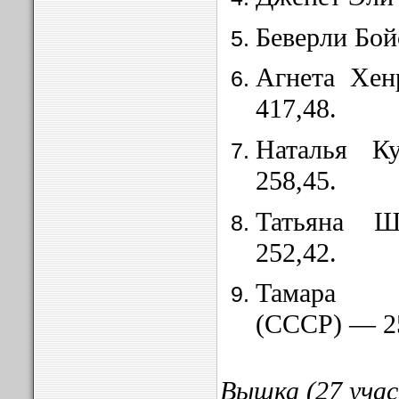
Беверли Бой
Агнета Хен
417,48.
Наталья К
258,45.
Татьяна 
252,42.
Тамара С
(СССР) — 25
Вышка (27 учас