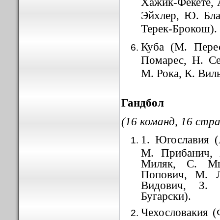
Хажик-Фекете, А
Эйхлер, Ю. Бла
Терек-Брокош).
Куба (М. Пере
Помарес, Н. Се
М. Рока, К. Вил
Гандбол
(16 команд, 16 стра
1. Югославия (
М. Прибанич, 
Миляк, С. Мш
Попович, М. Л
Видович, З.
Бугарски).
Чехословакия (