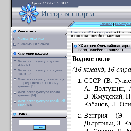
Среда, 24.04.2013, 08:14
История спорта
Главная
|
Регистрац
Меню сайта
Главная
»
2011
»
Январь
»
8
» XX летние
водное поло, волейбол, гандбол)
Главная страница
Информация о сайте
XX летние Олимпийские игры 1
поло, волейбол, гандбол)
Категории раздела
Водное поло
Физическая культура древнего
мира
[24]
(16 команд, 16 стра
Физическая культура средних
веков
[22]
СССР (В. Гуляе
Физическая культура перехода
от средневековья к новому
А. Долгушин, 
времени
[11]
Физическая культура нового
В. Жмудский, Н.
времени
[93]
Физическая культура новейшей
Кабанов, Л. Оси
эпохи
[320]
Венгрия (Э.
Поиск
Дьергеньи, З. К
И. Сивош, И. М