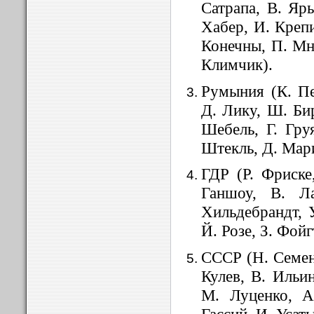
Сатрапа, В. Яр
Хабер, И. Крепи
Конечны, П. Мн
Климчик).
Рум
ын
ия (К. П
Д. Лику,
Ш
.
Би
Шебель, Г. Гру
Штекль, Д. Мари
ГДР (Р. Фриске
Ганшоу, В. Л
Хильдебрандт, У
Й. Розе, З. Фойг
СССР (Н. Семен
Кулев, В. Ильи
М. Луценко, А