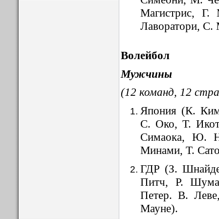
Магистрис, Г. 
Лаворатори, С. 
Волейбол
Мужчины
(12 команд, 12 стра
Япония (К. Ким
С. Око, Т. Икот
Симаока, Ю. Н
Минами, Т. Сато
ГДР (З. Шнайде
Питч, Р. Шума
Петер. В. Леве
Мауне).