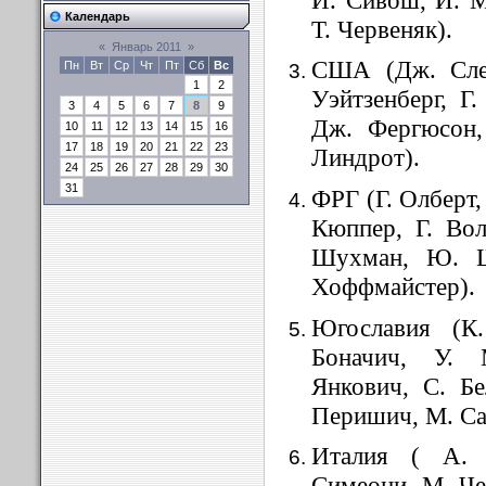
Календарь
Т. Червеняк).
«
Январь 2011
»
США (Дж. Слет
Пн
Вт
Ср
Чт
Пт
Сб
Вс
1
2
Уэйтзенберг, Г
3
4
5
6
7
8
9
Дж. Фергюсон, 
10
11
12
13
14
15
16
17
18
19
20
21
22
23
Линдрот).
24
25
26
27
28
29
30
31
ФРГ (Г. Олберт,
Кюппер, Г. Вол
Шухман, Ю. Ш
Хоффмайстер).
Югославия (К
Боначич, У. 
Янкович, С. Бе
Перишич, М. Са
Италия ( А. 
Симеони, М. Че