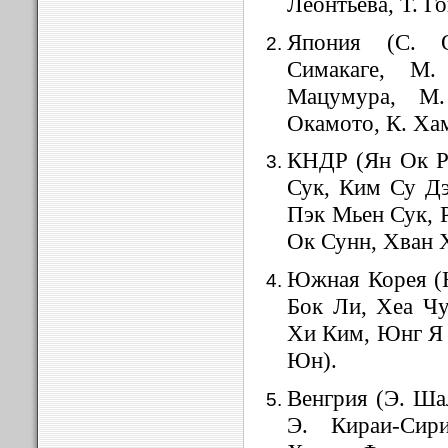
Леонтьева, Т. Г
Япония (С. 
Симакаге, М.
Мацумура, М.
Окамото, К. Хам
КНДР (Ян Ок Р
Сук, Ким Су Д
Пэк Мьен Сук, 
Ок Сунн, Хван 
Южная Корея (
Бок Ли, Хеа Ч
Хи Ким, Юнг Я
Юн).
Венгрия (Э. Ша
Э. Кираи-Сир