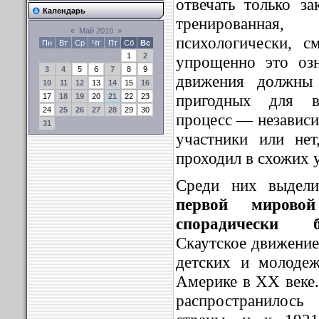
отвечать только за
Календарь
тренированная,
«
Май 2010
»
психологически, 
Пн
Вт
Ср
Чт
Пт
Сб
Вс
1
2
упрощенно это оз
3
4
5
6
7
8
9
движения должны 
10
11
12
13
14
15
16
пригодных для в
17
18
19
20
21
22
23
24
25
26
27
28
29
30
процесс — независи
31
участники или не
проходил в схожих 
Среди них выдели
первой мирово
спорадически б
Скаутское движение
детских и молоде
Америке в ХХ веке.
распространилос