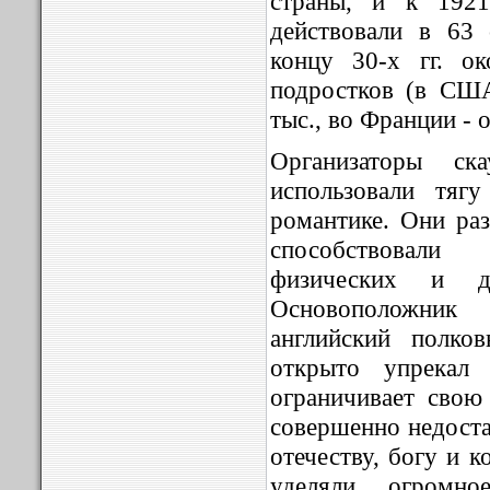
страны, и к 1921
действовали в 63 
концу 30-х гг. о
подростков (в США
тыс., во Франции - о
Организаторы ск
использовали тяг
романтике. Они раз
способствовали
физических и д
Основоположник
английский полко
открыто упрекал
ограничивает свою
совершенно недоста
отечеству, богу и 
уделяли огромно