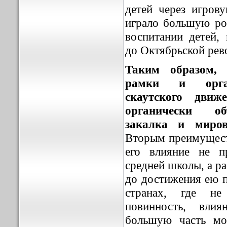
детей через игров
играло большую ро
воспитании детей,
до Октябрьской рев
Таким образом, 
рамки и орган
скаутского дви
органически об
закалка и мирово
Вторым преимущест
его влияние не п
средней школы, а р
до достижения ею п
странах, где не
повинность, влия
большую часть мо