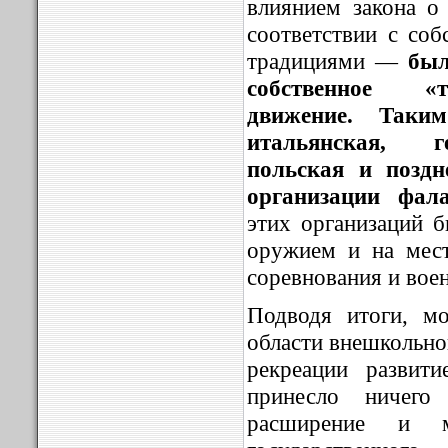
влиянием закона о
соответствии с со
традициями —
было
собственное «т
движение. Таки
итальянская, г
польская и поздн
организации фала
этих организаций б
оружием и на мест
соревнования и вое
Подводя итоги, мо
области внешкольно
рекреации развит
принесло ничего
расширение и м