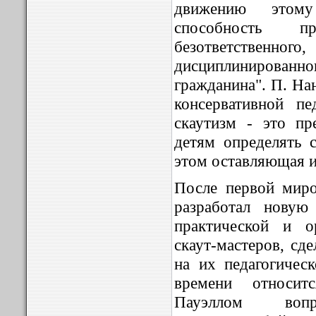
движению этому
способность пр
безответственного
дисциплинированн
гражданина". П. На
консервативной пе
скаутизм - это пр
детям определять 
этом оставляющая их
После первой миро
разработал новую
практической и о
скаут-мастеров, сд
на их педагогичес
времени относит
Пауэллом вопро