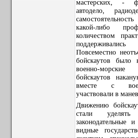
мастерских, - фо
автодело, радио
самостоятельность 
какой-либо про
количеством прак
поддерживались
Повсеместно неотъ
бойскаутов было 
военно-морски
бойскаутов накан
вместе с воен
участвовали в манев
Движению бойскау
стали уделять 
законодательные и
видные государст