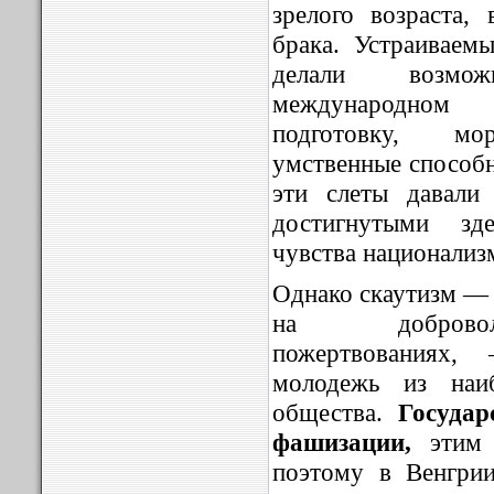
зрелого возраста,
брака. Устраиваем
делали возмо
международном
подготовку, мор
умственные способн
эти слеты давали
достигнутыми зде
чувства национализ
Однако скаутизм — 
на добровол
пожертвованиях,
молодежь из наиб
общества.
Государс
фашизации,
этим н
поэтому в Венгри