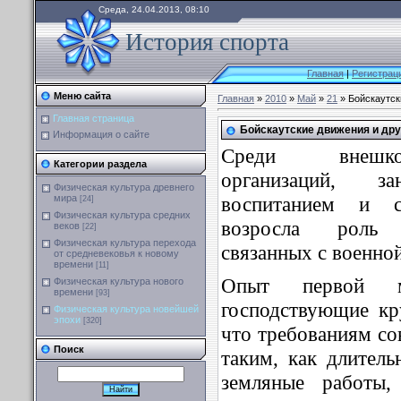
Среда, 24.04.2013, 08:10
История спорта
Главная
|
Регистрац
Меню сайта
Главная
»
2010
»
Май
»
21
» Бойскаутск
Главная страница
Бойскаутские движения и дру
Информация о сайте
Среди внешко
Категории раздела
организаций, з
Физическая культура древнего
воспитанием и сп
мира
[24]
Физическая культура средних
возросла роль 
веков
[22]
Физическая культура перехода
связанных с военно
от средневековья к новому
времени
[11]
Опыт первой м
Физическая культура нового
времени
[93]
господствующие кр
Физическая культура новейшей
эпохи
[320]
что требованиям со
Поиск
таким, как длител
земляные работы,