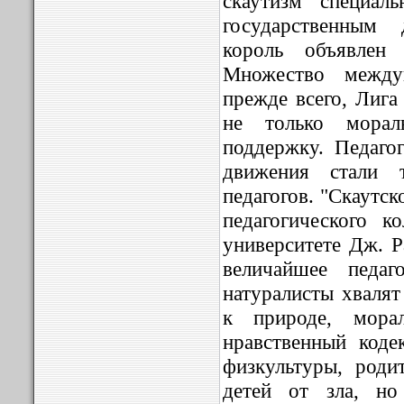
скаутизм специал
государственным 
король объявлен
Множество междун
прежде всего, Лига
не только мора
поддержку. Педагог
движения стали 
педагогов. "Скаутск
педагогического 
университете Дж. Р
величайшее педаг
натуралисты хвалят
к природе, мора
нравственный коде
физкультуры, роди
детей от зла, но