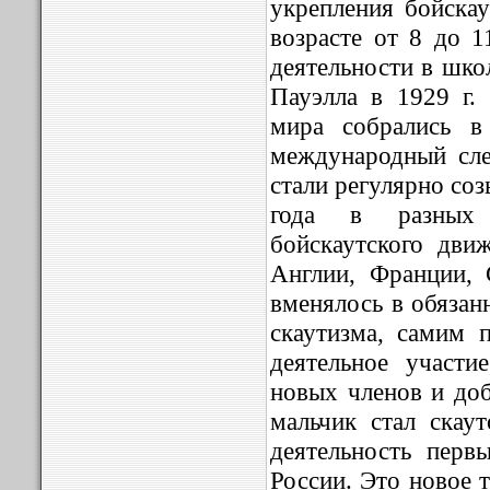
укрепления бойскау
возрасте от 8 до 1
деятельности в шко
Пауэлла в 1929 г.
мира собрались в
международный сл
стали регулярно со
года в разных 
бойскаутского дви
Англии, Франции,
вменялось в обязан
скаутизма, самим 
деятельное участи
новых членов и доб
мальчик стал скау
деятельность перв
России. Это новое 