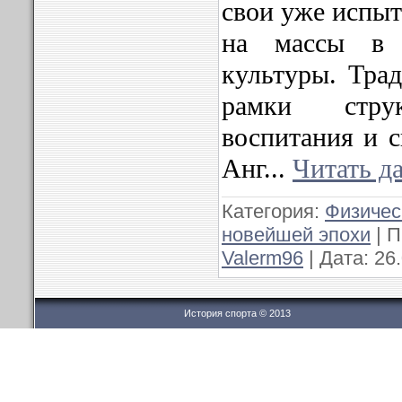
свои уже испы
на массы в 
культуры. Тра
рамки струк
воспитания и с
Анг
...
Читать д
Категория:
Физичес
новейшей эпохи
| П
Valerm96
| Дата:
26
История спорта © 2013