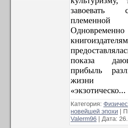
культуризму,
завоевать 
племенной
Одновременн
книгоиздат
предоставлял
показа даю
прибыль раз
жизни ма
«экзотическо
...
Категория:
Физичес
новейшей эпохи
| П
Valerm96
| Дата:
26