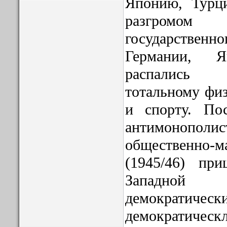
Японию, Тур
разгромо
государстве
Германии, 
распались
тотальному фи
и спорту. По
антимонополис
общественно
(1945/46) пр
Западной 
демократичес
демократическл