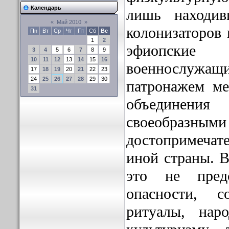
Календарь
лишь находи
«
Май 2010
»
колонизаторов 
Пн
Вт
Ср
Чт
Пт
Сб
Вс
1
2
эфиопски
3
4
5
6
7
8
9
10
11
12
13
14
15
16
военнослужа
17
18
19
20
21
22
23
24
25
26
27
28
29
30
патронажем ме
31
объединения
своеобразными
достопримеча
иной страны. В
это не предс
опасности, с
ритуалы, нар