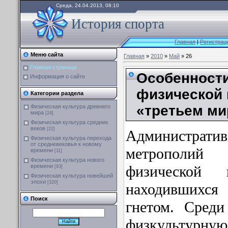
Среда, 24.04.2013, 08:10
История спорта
Главная
|
Регистрац
Меню сайта
Главная
»
2010
»
Май
» 26
Главная страница
Особенности
Информация о сайте
физической 
Категории раздела
«третьем ми
Физическая культура древнего
мира
[24]
Физическая культура средних
веков
[22]
Администр
Физическая культура перехода
от средневековья к новому
метрополий
времени
[11]
Физическая культура нового
времени
физической 
[93]
Физическая культура новейшей
эпохи
[320]
находившихс
Поиск
гнетом. Среди
физкультурную