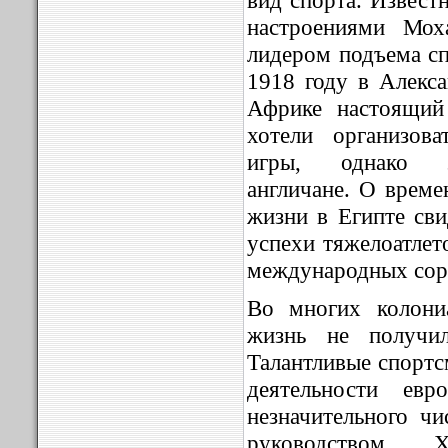
вид спорта. Извест
настроениями Мох
лидером подъема сп
1918 году в Алекс
Африке настоящий
хотели организов
игры, однако э
англичане. О врем
жизни в Египте сви
успехи тяжелоатлет
международных сор
Во многих колони
жизнь не получил
Талантливые спортс
деятельности евр
незначительного ч
руководством Х