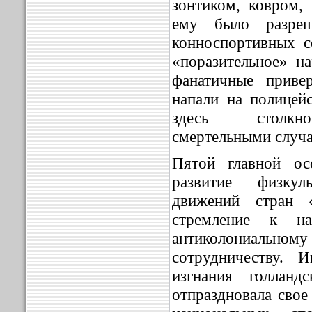
зонтиком, ковром,
ему было разреш
конноспортивных с
«поразительное» н
фанатичные приве
напали на полицей
здесь столкно
смертельными случ
Пятой главной ос
развитие физкул
движений стран «
стремление к на
антиколониаль
сотрудничеству. 
изгнания голланд
отпраздновала свое