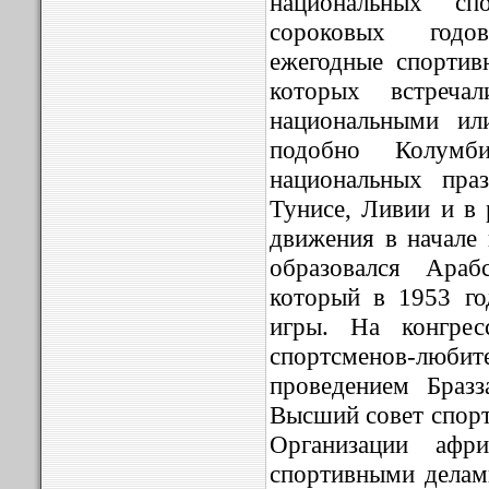
национальных с
сороковых годо
ежегодные спортив
которых встреча
национальными ил
подобно Колумби
национальных пра
Тунисе, Ливии и в 
движения в начале 
образовался Араб
который в 1953 го
игры. На конгрес
спортсменов-любит
проведением Бразз
Высший совет спорт
Организации афри
спортивными делами