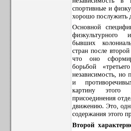
независимость в 
спортивные и физку
хорошо послужить д
Основной специфи
физкультурного 
бывших колониал
стран после второй
что оно сформир
борьбой «третьег
независимость, но 
и противоречив
картину этого 
присоединения отде
движению
. Это, од
содержания этого пр
Второй характерн