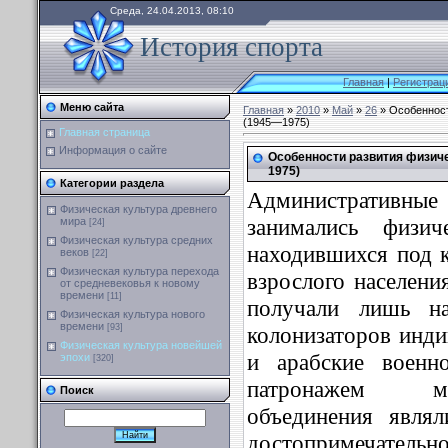
Среда, 24.04.2013, 08:10
История спорта
Главная
|
Регистрац
Меню сайта
Главная
»
2010
»
Май
»
26
» Особенност
(1945—1975)
Главная страница
Информация о сайте
Особенности развития физиче
1975)
Категории раздела
Административные
Физическая культура древнего
занимались физич
мира
[24]
Физическая культура средних
находившихся под 
веков
[22]
Физическая культура перехода
взрослого населени
от средневековья к новому
времени
[11]
получали лишь н
Физическая культура нового
времени
колонизаторов инди
[93]
Физическая культура новейшей
и арабские военн
эпохи
[320]
патронажем ме
Поиск
объединения явля
достопримечательно