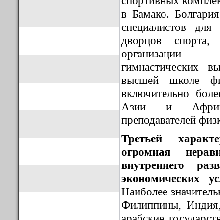
спортивных комплек
в Бамако. Болгари
специалистов для 
дворцов спорта
организации 
гимнастических в
высшей школе фи
включительно боле
Азии и Африк
преподавателей физ
Третьей характ
огромная нерав
внутреннего раз
экономических ус
Наиболее значитель
Филиппины, Индия
арабские государст