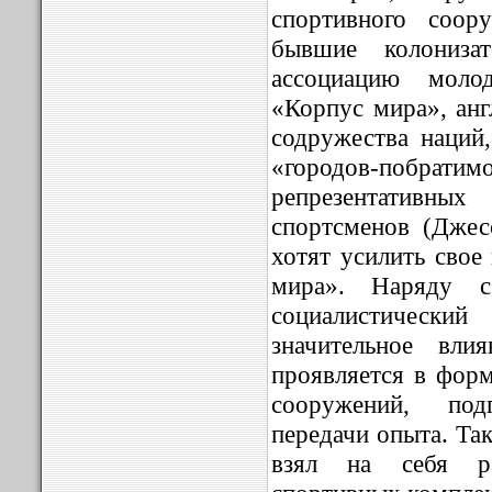
спортивного соор
бывшие колониза
ассоциацию моло
«Корпус мира», анг
содружества наций,
«городов-побра
репрезентативн
спортсменов (Джес
хотят усилить свое
мира». Наряду 
социалистический
значительное вли
проявляется в форм
сооружений, под
передачи опыта. Та
взял на себя ра