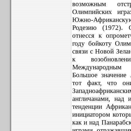
возможным отс
Олимпийских игра
Южно-Африканск
Родезию (1972). 
отнесся к опроме
году бойкоту Олим
связи с Новой Зела
к возобновлен
Международным 
Большое значение
тот факт, что он
Западноафрикански
англичанами, над
тенденции Африка
инициатором которы
как и над Панараб
играми, отражавши