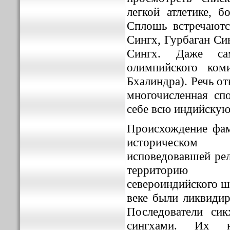
легкой атлетике, б
Сплошь встречаютс
Сингх, Гурбаган С
Сингх. Даже са
олимпийского ком
Бхалиндра). Речь от
многочисленная сп
себе всю индийскую
Происхождение фам
историческом 
исповедовавшей ре
территорию 
североиндийского ш
веке были ликвидир
Последователи си
сингхами. Их н