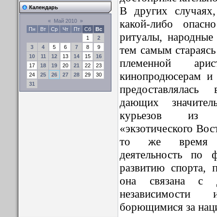
В других случаях,
Календарь
какой-либо опасн
«
Май 2010
»
Пн
Вт
Ср
Чт
Пт
Сб
Вс
ритуалы, народные 
1
2
тем самым стараясь
3
4
5
6
7
8
9
10
11
12
13
14
15
16
племенной арис
17
18
19
20
21
22
23
кинопродюсерам и 
24
25
26
27
28
29
30
31
предоставлялась
дающих значител
курьезов из ж
«экзотического Вос
то же время сд
деятельность по 
развитию спорта, 
она связана с 
независимости 
борющимися за нац