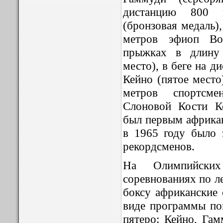
дистанцию 800 
(бронзовая медаль)
метров эфиоп Вол
прыжках в длину 
место), в беге на 
Кейно (пятое место
метров спортсм
Слоновой Кости К
был первым африкан
в 1965 году было 
рекордсменов.
На Олимпийск
соревнованиях по л
боксу африканские
виде программы поп
пятеро: Кейно, Гам