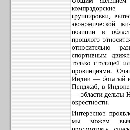
Общим явлением
компрадорские
группировки, выте
экономической жи
позиции в облас
прошлого относится
относительно ра
спортивным движе
только столицей и
провинциями. Оча
Индии — богатый 
Пенджаб, в Индоне
— области дельты Н
окрестности.
Интересное прояв
мы можем выяви
просмотреть спис