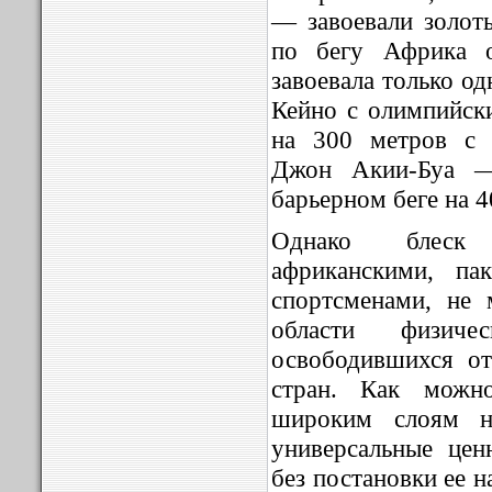
— завоевали золот
по бегу Африка о
завоевала только о
Кейно с олимпийск
на 300 метров с 
Джон Акии-Буа 
барьерном беге на 4
Однако блеск 
африканскими, па
спортсменами, не
области физиче
освободившихся от
стран. Как можн
широким слоям н
универсальные цен
без постановки ее 