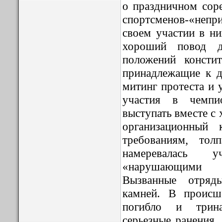
о праздничном соре
спортсменов-«непр
своем участии в ни
хороший повод д
положений консти
принадлежащие к д
митинг протеста и 
участия в чемпи
выступать вместе с
организационный 
требованиям, тол
намеревалась 
«нарушающими п
Вызванные отряд
камней. В происш
погибло и трина
серьезные ранения.