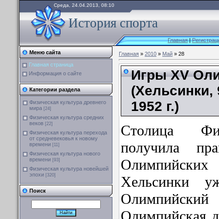
Среда, 24.04.2013, 08:10
История спорта
Главная
|
Регистрац
Меню сайта
Главная
»
2010
»
Май
» 28
Главная страница
Игры XV Ол
Информация о сайте
(Хельсинки, 
Категории раздела
1952 г.)
Физическая культура древнего
мира
[24]
Физическая культура средних
веков
[22]
Столица Фи
Физическая культура перехода
от средневековья к новому
получила пр
времени
[11]
Физическая культура нового
времени
Олимпийских
[93]
Физическая культура новейшей
эпохи
[320]
Хельсинки у
Поиск
Олимпийс
Олимпийская де