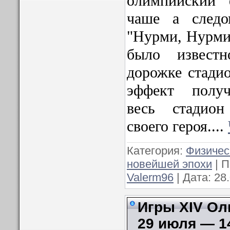
олимпийский 
чаше а следо
"Нурми, Нурми.
было извест
дорожке стадио
эффект получ
весь стадион
своего героя.
...
Категория:
Физичес
новейшей эпохи
| П
Valerm96
| Дата:
28
Игры XIV Ол
29 июля — 14