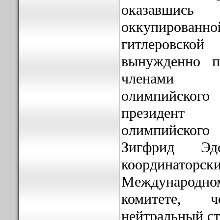
оказавшись
оккупирова
гитлеровс
вынужденно п
членами М
олимпийског
президент
олимпийског
Зигфрид Эдс
координато
Международ
комитете, ч
нейтральный ст