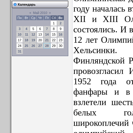
Календарь
году началась 
«
Май 2010
»
XII и XIII О
Пн
Вт
Ср
Чт
Пт
Сб
Вс
1
2
состоялись. И 
3
4
5
6
7
8
9
10
11
12
13
14
15
16
12 лет Олимпи
17
18
19
20
21
22
23
24
25
26
27
28
29
30
Хельсинки.
31
Финляндской Р
провозгласил
1952 года от
фанфары и в 
взлетели шест
белых гол
широкоплечий ч