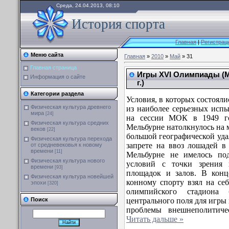
Среда, 24.04.2013, 08:10
История спорта
Главная
|
Регистрац
Меню сайта
Главная
»
2010
»
Май
» 31
Главная страница
Игры XVI Олимпиады (М
Информация о сайте
г.)
Категории раздела
Условия, в которых состоя
Физическая культура древнего
из наиболее серьезных исп
мира
[24]
на сессии МОК в 1949 го
Физическая культура средних
Мельбурне натолкнулось на 
веков
[22]
большой географической уда
Физическая культура перехода
запрете на ввоз лошадей в
от средневековья к новому
времени
[11]
Мельбурне не имелось по
Физическая культура нового
условий с точки зрения 
времени
[93]
площадок и залов. В конц
Физическая культура новейшей
конному спорту взял на се
эпохи
[320]
олимпийского стадиона
Поиск
центрального поля для игры 
проблемы внешнеполитиче
Читать дальше »