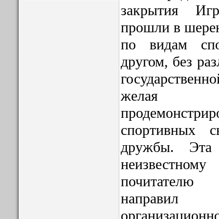
закрытия Иг
прошли в шере
по видам сп
другом, без ра
государствен
желая 
продемонстр
спортивных с
дружбы. Эта
неизвестному
почитателю
направил
организаци