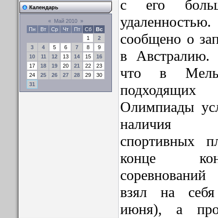
с его больш
Календарь
удаленностью
«
Май 2010
»
Пн
Вт
Ср
Чт
Пт
Сб
Вс
сообщено о зап
1
2
3
4
5
6
7
8
9
в Австралию. 
10
11
12
13
14
15
16
17
18
19
20
21
22
23
что в Мель
24
25
26
27
28
29
30
31
подходящих
Олимпиады усл
наличия с
спортивных п
конце кон
соревнований
взял на себ
июня), а про