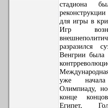
стадиона б
реконструкци
для игры в кри
Игр возн
внешнеполит
разразился с
Венгрии была 
контрреволю
Международна
уже начал
Олимпиаду, но
конце концо
Египет, Гол