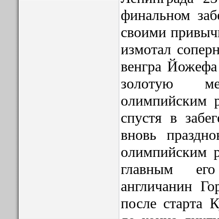
финальном заб
своими привыч
измотал сопер
венгра Йожефа
золотую м
олимпийским р
спустя в забе
вновь праздн
олимпийским р
главным ег
англичанин Го
после старта К