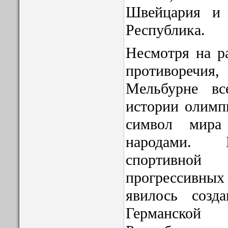
Швейцария и 
Республика.
Несмотря на р
противореч
Мельбурне вс
истории олимп
символ мир
народами. 
спортивн
прогрессивн
явилось созд
Германской