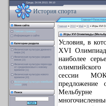
Среда, 24.04.2013, 08:10
История спорта
Главная
|
Регистрац
Меню сайта
Главная
»
2010
»
Май
»
31
» Игры XVI О
Главная страница
Игры XVI Олимпиады (Мельбурн
Информация о сайте
Условия, в кот
Категории раздела
XVI Олимпиад
Физическая культура древнего
мира
[24]
наиболее серь
Физическая культура средних
веков
[22]
Физическая культура перехода
олимпийског
от средневековья к новому
времени
[11]
сессии МО
Физическая культура нового
времени
[93]
предложение 
Физическая культура новейшей
эпохи
[320]
Мельбурне 
Поиск
многочисленны