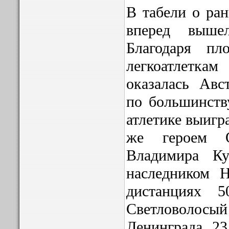
В табели о ран
вперед выше
Благодаря п
легкоатлетк
оказалась Авс
по большинств
атлетике выигр
же героем О
Владимира Ку
наследником 
дистанциях 
Светловолосы
Ленинграда 23