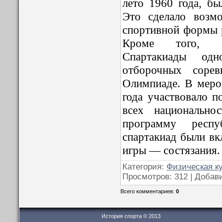
лето 1960 года, бы
Это сделало возм
спортивной формы 
Кроме того, фи
Спартакиады одн
отборочных сорев
Олимпиаде. В меро
года участвовало п
всех национально
программу респу
спартакиад были в
игры — состязания.
Категория:
Физическая к
Просмотров: 312 | Добав
Всего комментариев:
0
История спорта © 2013