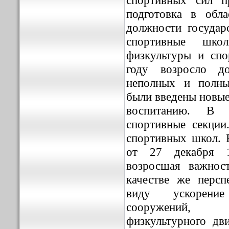
спортивных сил п
подготовка в обл
должности государ
спортивные шко
физкультуры и спо
году возросло д
неполных и полны
были введены новы
воспитанию. В ш
спортивные секции
спортивных школ.
от 27 декабря 1
возросшая важнос
качестве же персп
виду ускорение
сооружений, 
физкультурного дв