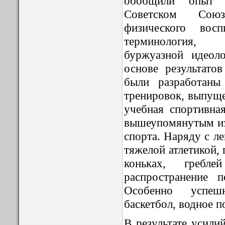
обобщили опыт 
Советском Союз
физического вос
терминология, 
буржуазной идеол
основе результато
были разработаны
тренировок, выпуще
учебная спортивная
вышеупомянутым из
спорта. Наряду с ле
тяжелой атлетикой,
коньках, гребл
распространение 
Особенно успеш
баскетбол, водное п
В результате усили