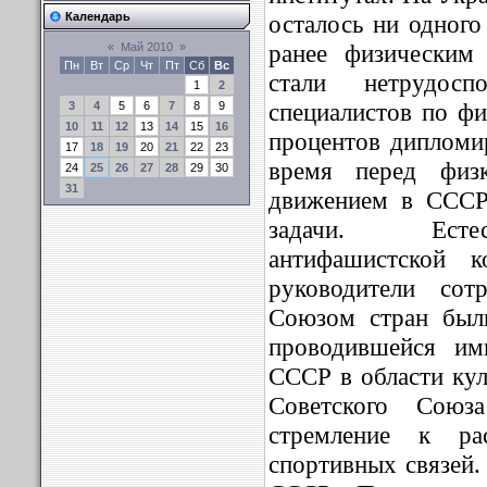
осталось ни одного
Календарь
ранее физическим
«
Май 2010
»
Пн
Вт
Ср
Чт
Пт
Сб
Вс
стали нетрудос
1
2
специалистов по ф
3
4
5
6
7
8
9
10
11
12
13
14
15
16
процентов дипломи
17
18
19
20
21
22
23
время перед физ
24
25
26
27
28
29
30
31
движением в СССР
задачи. Естес
антифашистской к
руководители сот
Союзом стран был
проводившейся им
СССР в области кул
Советского Союз
стремление к ра
спортивных связей.