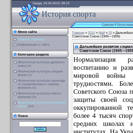
Среда, 24.04.2013, 08:10
История спорта
Главная
|
Регистрац
Меню сайта
Главная
»
2010
»
Май
»
25
» Дальнейшее
Советском Союзе (1945—1959)
Главная страница
Информация о сайте
Дальнейшее развитие социал
Советском Союзе (1945—1959
Категории раздела
Нормализация р
Физическая культура древнего
воспитанию и раз
мира
[24]
Физическая культура средних
мировой войны 
веков
[22]
Физическая культура перехода
трудностями. Бол
от средневековья к новому
времени
[11]
Советского Союза 
Физическая культура нового
времени
защиты своей соц
[93]
Физическая культура новейшей
оккупированной т
эпохи
[320]
более 4 тысяч спор
Поиск
средних школах 
институтах. На Укр