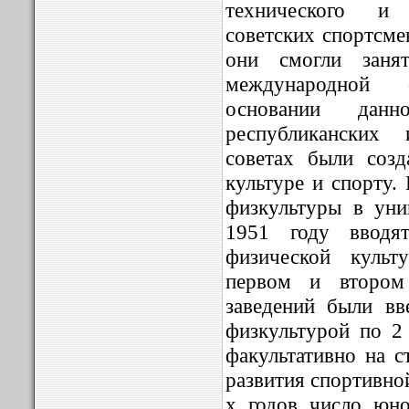
технического и 
советских спортсме
они смогли заня
международной 
основании данн
республиканских
советах были соз
культуре и спорту.
физкультуры в уни
1951 году вводя
физической культ
первом и втором
заведений были вв
физкультурой по 2
факультативно на с
развития спортивной
х годов число юн