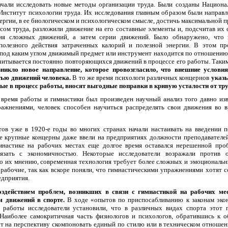
ачали исследовать новые методы организации труда. Были созданы Национ
Институт психологии труда. Их исследования главным образом были направл
ргии, в ее биологическом и психологическом смысле, достичь максимальной 
сом труда, разложили движение на его составные элементы и, подсчитав их
вия сложных движений, а затем серии движений. Было обнаружено, что 
полезного действия затраченных калорий и полезной энергии. В этом п
, под каким углом движимый предмет или инструмент находится по отношению
считывается постоянно повторяющихся движений в процессе его работы. Таки
зникло новое направление, которое провозгласило, что внешние услови
ью движений человека.
В то же время психологи различных концернов
указы
е в процесс работы, вносят выгодные поправки в кривую усталости от тру
время работы и гимнастики был произведен научный анализ того давно изве
ражнениями, человек способен научиться распределять свои движения во 
ов уже в 1920-е годы во многих странах начали настаивать на введении 
е крупные концерны даже ввели на предприятиях должности преподавателей
мнастике на рабочих местах еще долгое время оставался нерешенной проб
язать с экономичностью. Некоторые исследователи возражали против
о их мнению, современная технология требует более сложных и эмоциональ
рабочие, так как вскоре поняли, что гимнастическими упражнениями хотят с
едприятия.
оздействием проблем, возникших в связи с гимнастикой на рабочих мес
 движений в спорте.
В ходе «опытов по приспосабливанию к законам эко
работы исследователи установили, что в различных видах спорта этот 
 Наиболее самокритичная часть физиологов и психологов, обратившись к 
гут на перспективу скомпоновать единый по стилю или в техническом отноше