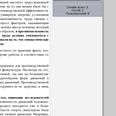
альный институт индустриальной
ены на то, как можно было бы с
Онлайн всего:
1
производственной эффективности.
Гостей:
1
Пользователей:
0
 суммарную энергию, установили
экономичность труда связана с
роцессе фактором, оказывающим
 центра массы человека, который
м образом,
в противоположность
я труда должны увязываться с
вали на то, что гимнастические
да.
стного из практики факта, что,
время работы в соответствии со
перерывов для производственной
 физкультуры. Несмотря на это,
лемой, так как на большинстве
 однообразия форм движений в
ных движений. Производственной
охранить не их здоровье, а лишь
тах, внимание исследователей
номичности движений человека»
процесс находится уже в более
области спорта, вынуждена была
нии элемент движения. Например,