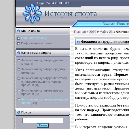
Среда, 24.04.2013, 08:10
История спорта
Главная
|
Регистр
Меню сайта
Главная
»
2010
»
Май
»
21
» Физиолог
Главная страница
Физиология труда и произв
Информация о сайте
В начале столетия бурно нач
технологическим процессом маш
Категории раздела
состоящий из целого ряда прос
Физическая культура древнего
производства широко применялс
мира
[24]
Физическая культура средних
Узкая специализация, стандарт
веков
[22]
интенсивности труда. Первым
Физическая культура перехода
исследований различные органи
от средневековья к новому
было втиснуто в рамки минимал
времени
[11]
делал автоматически
. Практич
Физическая культура нового
минимальным количеством движе
времени
[93]
систему, подавил свободную игр
Физическая культура новейшей
эпохи
[320]
Полностью оставляющая без вни
на нее надежд.
Производственны
Поиск
том, что хищническое использо
рабочих.
В интересах создания условия