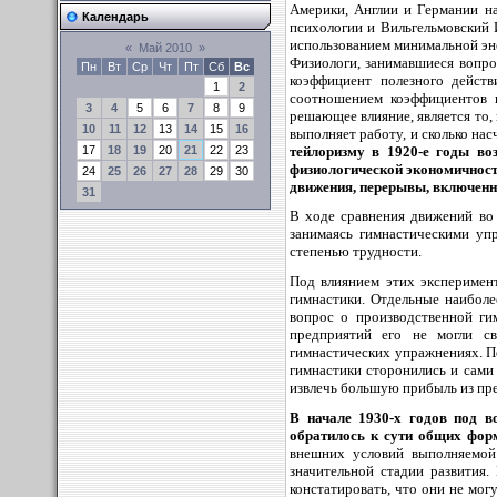
Америки, Англии и Германии н
Календарь
психологии и Вильгельмовский 
использованием минимальной эне
«
Май 2010
»
Физиологи, занимавшиеся вопро
Пн
Вт
Ср
Чт
Пт
Сб
Вс
коэффициент полезного дейст
1
2
соотношением коэффициентов 
3
4
5
6
7
8
9
решающее влияние, является то
10
11
12
13
14
15
16
выполняет работу, и сколько на
тейлоризму в 1920-е годы во
17
18
19
20
21
22
23
физиологической экономичност
24
25
26
27
28
29
30
движения, перерывы, включенны
31
В ходе сравнения движений во 
занимаясь гимнастическими уп
степенью трудности.
Под влиянием этих эксперимент
гимнастики. Отдельные наиболе
вопрос о производственной ги
предприятий его не могли св
гимнастических упражнениях. П
гимнастики сторонились и сами 
извлечь большую прибыль из пр
В начале 1930-х годов под в
обратилось к сути общих форм
внешних условий выполняемой 
значительной стадии развития.
констатировать, что они не мо