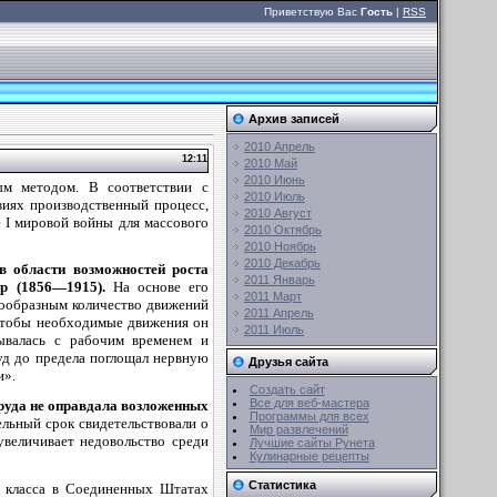
Приветствую Вас
Гость
|
RSS
Архив записей
2010 Апрель
12:11
2010 Май
2010 Июнь
ым методом. В соответствии с
2010 Июль
виях производственный процесс,
2010 Август
 I мировой войны для массового
2010 Октябрь
2010 Ноябрь
2010 Декабрь
в области возможностей роста
2011 Январь
ор
(1856—1915).
На основе его
2011 Март
сообразным количество движений
2011 Апрель
 чтобы необходимые движения он
2011 Июль
зывалась с рабочим временем и
уд до предела поглощал нервную
Друзья сайта
и».
Создать сайт
Все для веб-мастера
руда не оправдала возложенных
Программы для всех
льный срок свидетельствовали о
Мир развлечений
увеличивает недовольство среди
Лучшие сайты Рунета
Кулинарные рецепты
Статистика
о класса в Соединенных Штатах