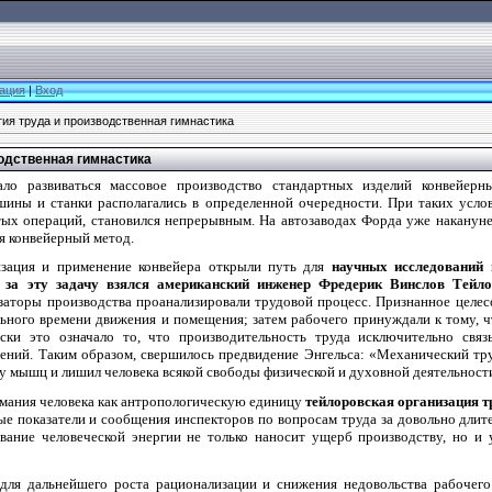
ация
|
Вход
ия труда и производственная гимнастика
одственная гимнастика
ало развиваться массовое производство стандартных изделий конвейерн
ины и станки располагались в определенной очередности. При таких усло
тых операций, становился непрерывным. На автозаводах Форда уже накануне
я конвейерный метод.
изация и применение конвейера открыли путь для
научных исследований 
 за эту задачу взялся американский инженер Фредерик Винслов Тейл
заторы производства проанализировали трудовой процесс. Признанное целе
ьного времени движения и помещения; затем рабочего принуждали к тому,
ески это означало то, что производительность труда исключительно свя
ний. Таким образом, свершилось предвидение Энгельса: «Механический тр
у мышц и лишил человека всякой свободы физической и духовной деятельност
мания человека как антропологическую единицу
тейлоровская организация т
е показатели и сообщения инспекторов по вопросам труда за довольно длите
вание человеческой энергии не только наносит ущерб производству, но и 
 для дальнейшего роста рационализации и снижения недовольства рабочег