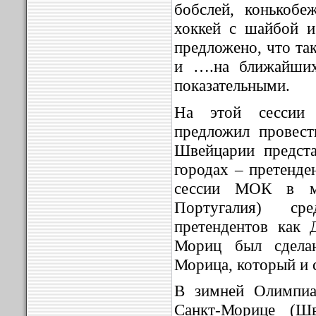
бобслей, конькобе
хоккей с шайбой и
предложено, что та
и ….на ближайших
показательными.
На этой сессии 
предложил провес
Швейцарии предст
городах – претенде
сессии МОК в ма
Португалия) с
претендентов как 
Мориц был сдела
Морица, который и с
В зимней Олимпиа
Санкт-Морице (Шв