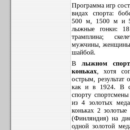
Программа игр сост
видах спорта: боб
500 м, 1500 м и 
лыжные гонки: 1
трамплина; скел
мужчины, женщины,
шайбой.
В
лыжном спорт
коньках
, хотя со
острым, результат 
как и в 1924. В 
спорту спортсмены
из 4 золотых меда
коньках 2 золотые
(Финляндия) на ди
одной золотой мед