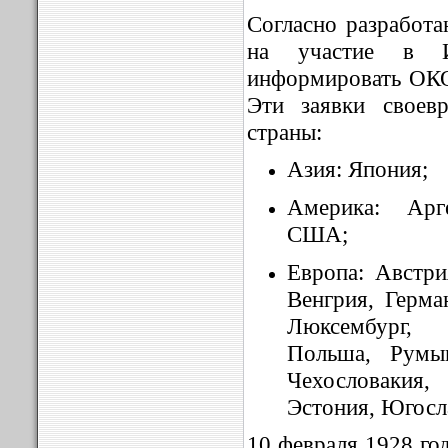
Согласно разработа
на участие в И
информировать ОКО
Эти заявки своев
страны:
Азия: Япония;
Америка: Арг
США;
Европа: Австри
Венгрия, Герма
Люксембург,
Польша, Румы
Чехословаки
Эстония, Югосл
10 февраля 1928 го