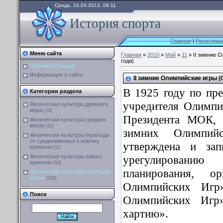
Среда, 24.04.2013, 08:11
История спорта
Главная
|
Регистрац
Меню сайта
Главная
»
2010
»
Май
»
11
» II зимние 
года)
Главная страница
Информация о сайте
II зимние Олимпийские игры 
В 1925 году по пр
Категории раздела
учредителя Олимпи
Физическая культура древнего
мира
[24]
Президента МОК, 
Физическая культура средних
веков
[22]
зимних Олимпий
Физическая культура перехода
от средневековья к новому
утверждена и зап
времени
[11]
урегулированию
Физическая культура нового
времени
[93]
планирования, о
Физическая культура новейшей
эпохи
[320]
Олимпийских Игр
Поиск
Олимпийских Игр
хартию».