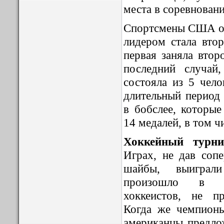
места в соревновани
Спортсмены США од
лидером стала втор
первая заняла втор
последний случай
состояла из 5 чело
длительный перио
в бобслее, которые
14 медалей, в том ч
Хоккейный турни
Играх, не дав соп
шайбы, выиграл
произошло в от
хоккеистов, не п
Когда же чемпионы
американцы предло