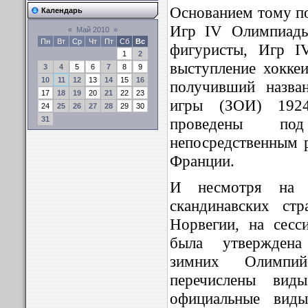
Основанием тому п
Календарь
Игр IV Олимпиады
«
Май 2010
»
Пн
Вт
Ср
Чт
Пт
Сб
Вс
фигуристы, Игр I
1
2
выступление хоккеи
3
4
5
6
7
8
9
10
11
12
13
14
15
16
получивший назва
17
18
19
20
21
22
23
игры (ЗОИ) 192
24
25
26
27
28
29
30
31
проведены 
непосредственным
Франции.
И несмотря на не
скандинавских ст
Норвегии, на сес
была утверждена
зимних Олимпи
перечислены вид
официальные вид