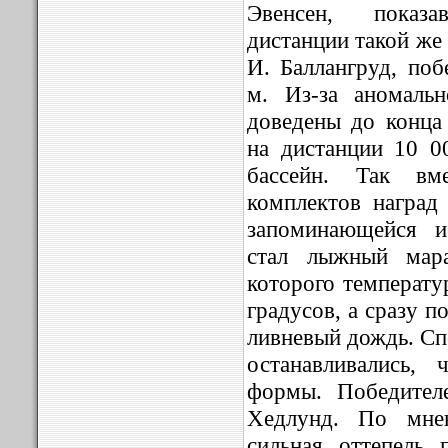
Эвенсен, показ
дистанции такой же р
И. Баллангруд, по
м. Из-за аномаль
доведены до конца
на дистанции 10 0
бассейн. Так вм
комплектов наград
запоминающейся и
стал лыжный мар
которого температу
градусов, а сразу 
ливневый дождь. Сп
останавливались,
формы. Победите
Хедлунд. По мнен
сильная оттепель