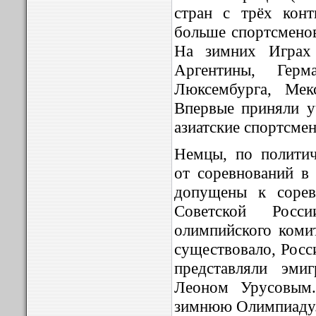
стран с трёх кон
больше спортсмено
На зимних Играх 
Аргентины, Герм
Люксембурга, Мек
Впервые приняли у
азиатские спортсме
Немцы, по полити
от соревнований в
допущены к сорев
Советской Росс
олимпийского коми
существовало, Рос
представляли эми
Леоном Урусовым
зимнюю Олимпиаду