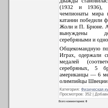
дважды становила
(1932 и 1936), 
чемпионаты мира 
катании победили 
Жоли и П. Брюне. 
вынуждены дов
серебряными и одно
Общекомандную по
Играх, одержали 
медалей (соотв
серебряных, 5 б
американцы — 6 мед
олимпийцы Швеции —
Категория:
Физическая к
Просмотров: 352 | Добав
Всего комментариев:
0