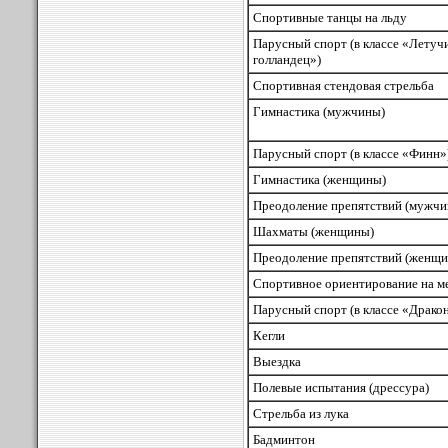
Спортивные танцы на льду
Парусный спорт (в классе «Летуч
голландец»)
Спортивная стендовая стрельба
Гимнастика (мужчины)
Парусный спорт (в классе «Финн»
Гимнастика (женщины)
Преодоление препятствий (мужчи
Шахматы (женщины)
Преодоление препятствий (женщ
Спортивное ориентирование на м
Парусный спорт (в классе «Драко
Кегли
Выездка
Полевые испытания (дрессура)
Стрельба из лука
Бадминтон