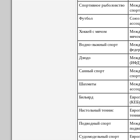
Спортивное рыболовство
Меж
спорт
Футбол
Союз
ассоц
Хоккей с мячом
Межд
мячо
Водно-лыжный спорт
Меж
феде
Дзюдо
Межд
(ИФД
Санный спорт
Межд
спорт
Шахматы
Меж
ассоц
Бильярд
Евро
(КЕБ)
Настольный теннис
Евро
тенни
Подводный спорт
Меж
подво
Судомодельный спорт
Евр