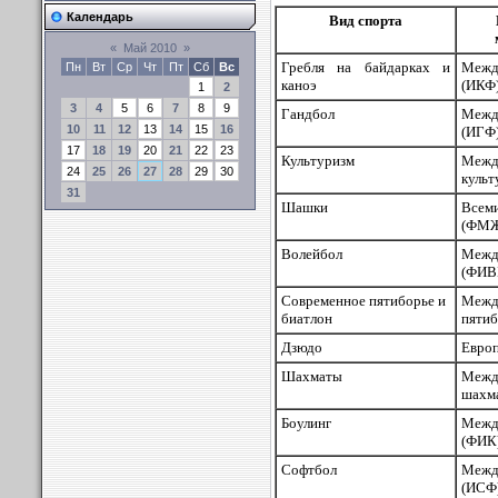
Календарь
Вид спорта
«
Май 2010
»
Гребля на байдарках и
Межд
Пн
Вт
Ср
Чт
Пт
Сб
Вс
каноэ
(ИКФ
1
2
3
4
5
6
7
8
9
Гандбол
Межд
10
11
12
13
14
15
16
(ИГФ
17
18
19
20
21
22
23
Культуризм
Меж
24
25
26
27
28
29
30
культ
31
Шашки
Все
(ФМ
Волейбол
Межд
(ФИВ
Современное пятиборье и
Межд
биатлон
пятиб
Дзюдо
Европ
Шахматы
Межд
шахма
Боулинг
Межд
(ФИК
Софтбол
Межд
(ИСФ