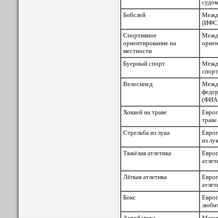
судом
Бобслей
Межд
(ИФС
Спортивное
Меж
ориентирование на
ориен
местности
Буерный спорт
Межд
спор
Велосипед
Меж
феде
(ФИА
Хоккей на траве
Евро
траве
Стрельба из лука
Евро
из лу
Тяжёлая атлетика
Евро
атлет
Лёгкая атлетика
Евро
атлет
Бокс
Евр
любит
Акробатика
Межд