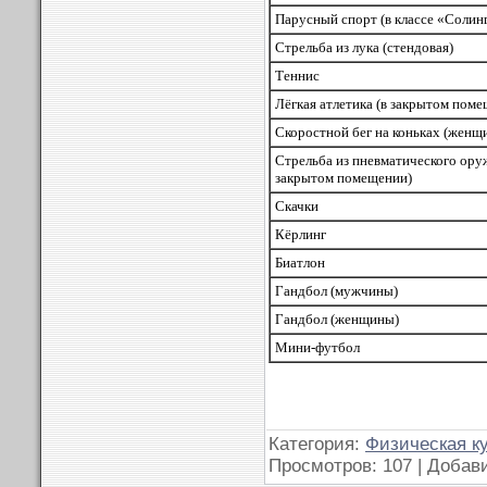
Парусный спорт (в классе «Солин
Стрельба из лука (стендовая)
Теннис
Лёгкая атлетика (в закрытом пом
Скоростной бег на коньках (женщ
Стрельба из пневматического ору
закрытом помещении)
Скачки
Кёрлинг
Биатлон
Гандбол (мужчины)
Гандбол (женщины)
Мини-футбол
Категория:
Физическая к
Просмотров: 107 | Добав