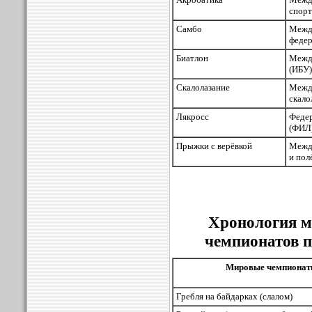
спор
Самбо
Межд
федер
Биатлон
Межд
(ИБУ)
Скалолазание
Межд
скало
Лякросс
Феде
(ФИЛ
Прыжки с верёвкой
Межд
и пол
Хронология м
чемпионатов 
Мировые чемпиона
Гребля на байдарках (слалом)