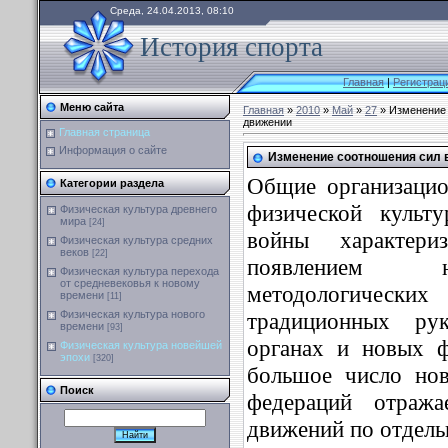
Среда, 24.04.2013, 08:10
История спорта
Главная
|
Регистрац
Меню сайта
Главная
»
2010
»
Май
»
27
» Изменение
движении
Главная страница
Информация о сайте
Изменение соотношения сил 
Общие организацио
Категории раздела
физической культ
Физическая культура древнего
мира
[24]
войны характери
Физическая культура средних
веков
[22]
появлением н
Физическая культура перехода
от средневековья к новому
методологических
времени
[11]
традиционных ру
Физическая культура нового
времени
[93]
органах и новых 
Физическая культура новейшей
эпохи
[320]
большое число но
Поиск
федераций отраж
движений по отдель