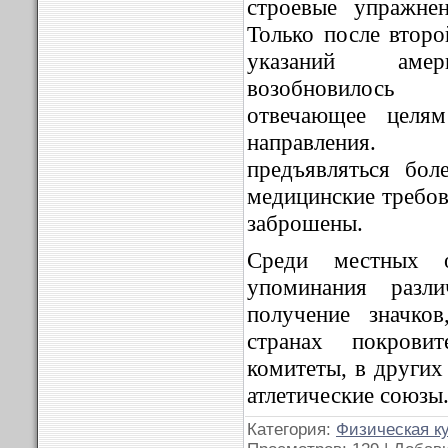
строевые упражнен
Только после втор
указаний амери
возобновилось 
отвечающее целям
направления.
предъявляться бол
медицинские требов
заброшены.
Среди местных о
упоминания разл
получение значко
странах покровит
комитеты, в других
атлетические союзы
Категория:
Физическая к