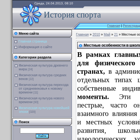
Среда, 24.04.2013, 08:10
История спорта
Главная
|
Регистрац
Меню сайта
Главная
»
2010
»
Май
»
21
» Местные ос
Главная страница
Местные особенности в школ
Информация о сайте
В рамках главных
Категории раздела
для физического
Физическая культура древнего
странах,
в админис
мира
[24]
Физическая культура средних
отдельных типах ш
веков
[22]
Физическая культура перехода
собственные индив
от средневековья к новому
времени
[11]
моменты.
Эти ос
Физическая культура нового
времени
[93]
пестрые, часто о
Физическая культура новейшей
взаимного влияния
эпохи
[320]
и местных услови
Поиск
развития, школь
идеологических у