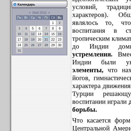
Календарь
условий, традиц
характеров). Об
«
Май 2010
»
Пн
Вт
Ср
Чт
Пт
Сб
Вс
являлось то, чт
1
2
воспитания в с
3
4
5
6
7
8
9
10
11
12
13
14
15
16
тропическим клима
17
18
19
20
21
22
23
до Индии домин
24
25
26
27
28
29
30
31
устремления.
Вме
Индии были уна
элементы,
что нах
йогов, гимнастиче
характера движения
Турции решающ
воспитании играли
д
борьбы.
Что касается фор
Центральной Амер