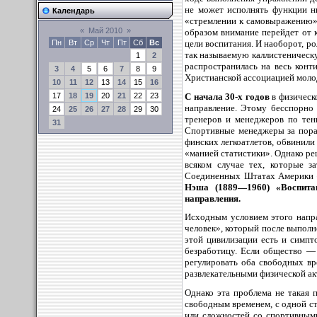
не может исполнять функции ни
Календарь
«стремлении к самовыражению»
«
Май 2010
»
образом внимание перейдет от к
цели воспитания. И наоборот, р
Пн
Вт
Ср
Чт
Пт
Сб
Вс
так называемую каллистеническу
1
2
распространилась на весь конт
3
4
5
6
7
8
9
Христианской ассоциацией моло
10
11
12
13
14
15
16
С начала 30-х годов
в физическ
17
18
19
20
21
22
23
направление. Этому бесспорно 
24
25
26
27
28
29
30
тренеров и менеджеров по тен
31
Спортивные менеджеры за пораж
финских легкоатлетов, обвинили
«манией статистики». Однако р
всяком случае тех, которые з
Соединенных Штатах Америки —
Нэша (1889—1960) «Воспитан
направления.
Исходным условием этого напра
человек», который после выполн
этой цивилизации есть и симп
безработицу. Если общество —
регулировать оба свободных вр
развлекательными физической ак
Однако эта проблема не такая 
свободным временем, с одной ст
или сложностей со спортивным