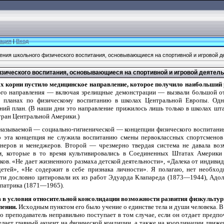
ация
|
Вход
ения школьного физического воспитания, основывающиеся на спортивной и игровой д
зического воспитания, основывающиеся на спортивной и игровой деятел
х корни пустило медицинское направление, которое получило наибольший 
ого направления — включая зрелищные демонстрации — вызвали большой отк
х планах по физическому воспитанию в школах Центральной Европы. Одн
дний план. (В наши дни это направление прижилось лишь только в школах шт
тран Центральной Америки.)
называемой — социально-гигиенической — концепции физического воспитания
о эта концепция не служила воспитанию смены первоклассных спортсменов
енеров и менеджеров. Второй — чрезмерно твердая система не давала воз
м, которые в то время культивировались в Соединенных Штатах Америки 
ов. «Не дает жизненного размаха детской деятельности», «Далека от индиви
детей», «Не содержит в себе признака личности». Я полагаю, нет необхо
чти дословно цитировали их из работ Эдуарда Клапареда (1873—1944), Ад
патрика (1871—1965).
в в условия относительной консолидации возможности развития физкульту
лении.
Исходным пунктом его было учение о единстве тела и души человека. В
то преподаватель неправильно поступает в том случае, если он отдает предпо
лает главный акцент на физической кондиции, а также на координации движе