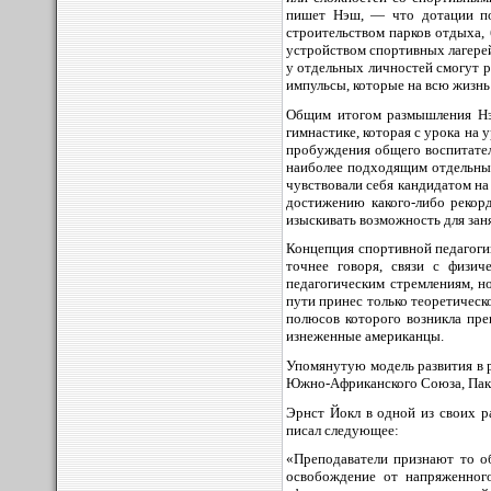
пишет Нэш, — что дотации по
строительством парков отдыха,
устройством спортивных лагерей
у отдельных личностей смогут р
импульсы, которые на всю жизнь
Общим итогом размышления Нэш
гимнастике, которая с урока на 
пробуждения общего воспитател
наиболее подходящим отдельным
чувствовали себя кандидатом на 
достижению какого-либо рекорд
изыскивать возможность для зан
Концепция спортивной педагоги
точнее говоря, связи с физич
педагогическим стремлениям, н
пути принес только теоретическ
полюсов которого возникла пре
изнеженные американцы.
Упомянутую модель развития в 
Южно-Африканского Союза, Паки
Эрнст Йокл в одной из своих р
писал следующее:
«Преподаватели признают то о
освобождение от напряженног