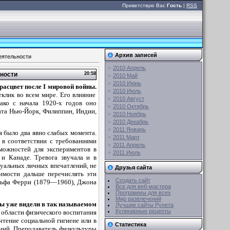
Приветствую Вас
Гость
|
RSS
Архив записей
еятельности
2010 Апрель
ьности
20:58
2010 Май
2010 Июнь
расцвет после I мировой войны.
2010 Июль
лик во всем мире. Его влияние
2010 Август
ако с начала 1920-х годов оно
2010 Октябрь
ата Нью-Йорк, Филиппин, Индии,
2010 Ноябрь
2010 Декабрь
2011 Январь
 было два явно слабых момента.
2011 Март
 в соответствии с требованиями
2011 Апрель
можностей для экспериментов в
2011 Июль
и Канаде. Тревога звучала и в
дуальных личных впечатлений, не
Друзья сайта
димости дальше перечислять эти
Создать сайт
ольфа Ферри (1879—1960), Джона
Все для веб-мастера
Программы для всех
Мир развлечений
ры уже видели в так называемом
Лучшие сайты Рунета
Кулинарные рецепты
 области физического воспитания
чтение социальной гигиене или в
Статистика
ний. Преподаватель физкультуры