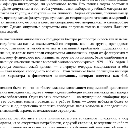
 офицера-инструктора, ни участкового врача. Его главная задача состоит 
. Даже допустимо и то, чтобы ученики сами выбирали учебный материал по
ласса на группу, а с группы — на личность. Задача обучения, специальная ц
оль преподавателя физкультуры сузилась до микросоциологических измерений и
ю гимнастику, которая в качестве специфического американского сплава, обы
инент. Однако ощутимые результаты она получила только в школах Дальнег
дых людей.
ом воспитании англосакских государств быстро распространилось так называ
содействовал нажим, оказываемый со стороны военных кругов, преподавате
нису, плаванию и легкой атлетике и вызванный проблемой поддержания с
ения, которые потерпели спортсмены англосакских стран от французских т
 систему физического воспитания, которое, по их мнению, было ошибочным и
ешающее изменение вызвал мировой экономический кризис 1929—1931 годов. Ц
атронул экономический кризис, — в первую очередь, специалистов в обл
 стал вопрос свободного времени. Этой тематике была посвящена вышедш
ие характера в физическом воспитании», которая известна как библ
вления было то, что наиболее важным завоеванием современной цивилизац
ения повседневных задач в конце недели свободно может наслаждаться плодам
томы заболевания. Один из этих симптомов — «вынужденное свободное вре
 это основная мысль проводится в работе Нэша — хочет избежать более с
емени и одновременно заполнять свободные часы человека в определенной
тивизацией, играми, возможностью отдохнуть.
простая. Безработные в силу причин своего материального положения, а лю
ороны, из-за отсутствия потребности, с другой стороны, вследствие приобре
и сооружениями активно не подключились к физической культуре. «Наши и