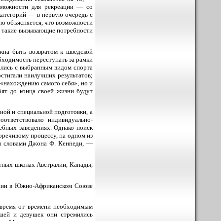
зможности для рекреации — со
категорий — в первую очередь с
но объясняется, что возможности
ат такие вызывающие потребности
жна быть возвратом к шведской
обходимость переступать за рамки
ались с выбранным видом спорта
остигали наилучших результатов;
к «нахождению самого себя», но и
бят до конца своей жизни будут
ой и специальной подготовки, а
оответствовало индивидуально-
ебных заведениях. Однако поиск
оречивому процессу, на одном из
ря словами Джона Ф. Кеннеди, —
тных школах Австралии, Канады,
тании в Южно-Африканском Союзе
т время от времени необходимым
шей и девушек они стремились