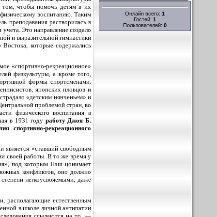
в том, чтобы помочь детям в их
Онлайн всего:
1
 физическому воспитанию
. Таким
Гостей:
1
ель преподавания растворилась в
Пользователей:
0
 учета. Это направление создало
чной и выразительной гимнастики
о Востока, которые содержались
емое «спортивно-рекреационное»
лей физкультуры, а кроме того,
портивной формы спортсменами.
еннисистов, японских пловцов и
 страдало «детским нянченьем» и
ентральной проблемой стран, во
асти физического воспитания в
ая в 1931 году
работу Джоя Б.
ия спортивно-рекреационного
ии является «ставший свободным
и своей работы. В то же время у
мя», под которым Нэш цонимает
ложных конфликтов, оно должно
 степени легкоусвояемыми, даже
ди, располагающие естественным
тенной в школе личной антипатии
сследования ссылаются на то, —