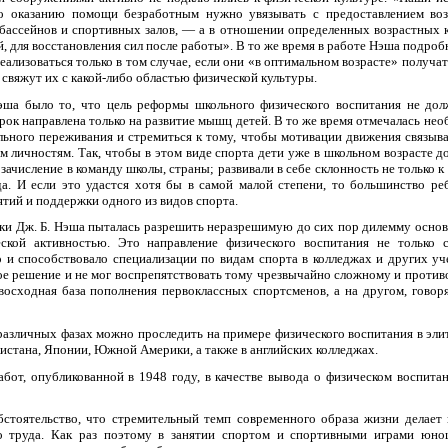
 оказанию помощи безработным нужно увязывать с предоставлением во
 бассейнов и спортивных залов, — а в отношении определенных возрастных 
, для восстановления сил после работы». В то же время в работе Нэша подроб
еализоваться только в том случае, если они «в оптимальном возрасте» получ
 свяжут их с какой-либо областью физической культуры.
а было то, что цель реформы школьного физического воспитания не дол
урок направлена только на развитие мышц детей. В то же время отмечалась не
ьного переживания и стремиться к тому, чтобы мотивации движения связыв
 личностям. Так, чтобы в этом виде спорта дети уже в школьном возрасте д
зачисление в команду школы, страны; развивали в себе склонность не только 
а. И если это удастся хотя бы в самой малой степени, то большинство ре
ятий и поддержки одного из видов спорта.
ки Дж. Б. Нэша пыталась разрешить неразрешимую до сих пор дилемму основн
еской активностью. Это направление физического воспитания не только с
о и способствовало специализации по видам спорта в колледжах и других уч
ое решение и не мог воспрепятствовать тому чрезвычайно сложному и против
восходная база пополнения первоклассных спортсменов, а на другом, гово
различных фазах можно проследить на примере физического воспитания в эли
стана, Японии, Южной Америки, а также в английских колледжах.
абот, опубликованной в 1948 году, в качестве вывода о физическом воспи
бстоятельство, что стремительный темп современного образа жизни делае
о труда. Как раз поэтому в занятии спортом и спортивными играми юно