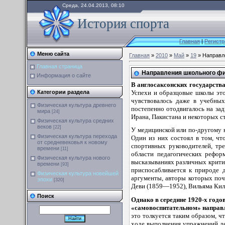
Среда, 24.04.2013, 08:10
История спорта
Главная
|
Регистр
Меню сайта
Главная
»
2010
»
Май
»
19
» Направл
Главная страница
Направления школьного фи
Информация о сайте
В англосаксонских государства
Успехи и образцовые школы эт
Категории раздела
чувствовалось даже в учебны
Физическая культура древнего
постепенно отодвигалось на за
мира
[24]
Ирана, Пакистана и некоторых с
Физическая культура средних
веков
[22]
У медицинской или по-другому 
Физическая культура перехода
Один из них состоял в том, чт
от средневековья к новому
спортивных руководителей, тр
времени
[11]
области педагогических рефор
Физическая культура нового
высказываниях различных критик
времени
[93]
приспосабливается к природе 
Физическая культура новейшей
аргументы, авторы которых по
эпохи
[320]
Деви (1859—1952), Вильяма Кил
Поиск
Однако в середине 1920-х годо
«самовоспитательном» направ
это толкуется таким образом, ч
ходе выполнения упражнений де