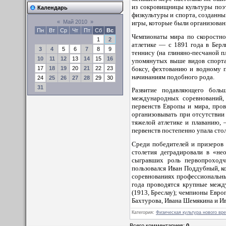
из сокровищницы культуры поэ
Календарь
физкультуры и спорта, созданн
«
Май 2010
»
игры, которые были организован
Пн
Вт
Ср
Чт
Пт
Сб
Вс
Чемпионаты мира по скоростном
1
2
атлетике — с 1891 года в Берл
3
4
5
6
7
8
9
теннису (на глиняно-песчаной 
10
11
12
13
14
15
16
упомянутых выше видов спорта,
боксу, фехтованию и водному 
17
18
19
20
21
22
23
начинаниям подобного рода.
24
25
26
27
28
29
30
31
Развитие подавляющего боль
международных соревнований, 
первенств Европы и мира, пров
организовывать при отсутствии
тяжелой атлетике и плаванию,
первенств постепенно упала стол
Среди победителей и призеров
столетия деградировали в «н
сыгравших роль первопроходч
пользовался Иван Поддубный, к
соревнованиях профессиональны
года проводятся крупные межд
(1913, Бреслау); чемпионы Евро
Бахтурова, Ивана Шемякина и Ив
Категория:
Физическая культура нового вр
Всего комментариев:
0