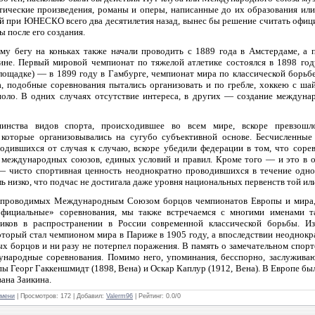
тические произведения, романы и оперы, написанные до их образования и
ый при ЮНЕСКО всего два десятилетия назад, вынес бы решение считать офиц
ы после его создания.
у бегу на коньках также начали проводить с 1889 года в Амстердаме, а п
ине. Первый мировой чемпионат по тяжелой атлетике состоялся в 1898 го
площадке) — в 1899 году в Гамбурге, чемпионат мира по классической борьб
 подобные соревнования пытались организовать и по гребле, хоккею с шай
поло. В одних случаях отсутствие интереса, в других — создание междун
шинства видов спорта, происходившее во всем мире, вскоре превзош
которые организовывались на сугубо субъективной основе. Бесчисленные 
одившихся от случая к случаю, вскоре убедили федерации в том, что соре
 международных союзов, единых условий и правил. Кроме того — и это в о
 — чисто спортивная ценность неоднократно проводившихся в течение одн
ь низко, что подчас не достигала даже уровня национальных первенств той ил
 проводимых Международным Союзом борцов чемпионатов Европы и мира, 
еофициальные» соревнования, мы также встречаемся с многими именами 
иков в распространении в России современной классической борьбы. И
оторый стал чемпионом мира в Париже в 1905 году, а впоследствии неоднокр
х борцов и ни разу не потерпел поражения. В память о замечательном спорт
ународные соревнования. Помимо него, упоминания, бесспорно, заслужива
пы Георг Гаккеншмидт (1898, Вена) и Оскар Каплур (1912, Вена). В Европе бы
ана Заикина.
емени
| Просмотров: 172 | Добавил:
Valerm96
| Рейтинг:
0.0
/
0