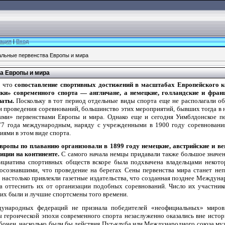
ация
|
Вход
льные первенства Европы и мира
а Европы и мира
 что
сопоставление спортивных достижений в масштабах Европейского ко
ки» современного спорта — англичане, а немецкие, голландские и франц
наты.
Поскольку в тот период отдельные виды спорта еще не располагали 
 проведения соревнований, большинство этих мероприятий, бывших тогда в н
ми» первенствами Европы и мира. Однако еще и сегодня Уимблдонское пе
877 года международным, наряду с учрежденными в 1900 году соревновани
ями в этом виде спорта.
вропы по плаванию организовали в 1899 году немецкие, австрийские и ве
иции на континенте.
С самого начала немцы придавали также большое значе
ициатива спортивных обществ вскоре была подхвачена владельцами некот
 осознавшими, что проведение на берегах Сены первенства мира станет не
 настолько привлекли газетные издательства, что созданная позднее Междун
а оттеснить их от организации подобных соревнований. Число их участник
их были и лучшие спортсмены того времени.
дународных федераций не признала победителей «неофициальных» мировы
героической эпохи современного спорта незаслуженно оказались вне истор
бочен, насколько были бы действия Пут-клуба или Международного союза муз