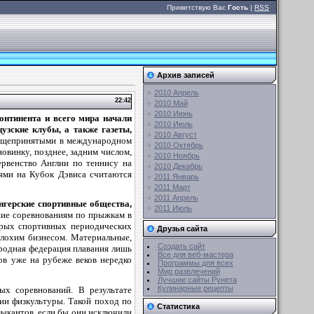
Приветствую Вас
Гость
|
RSS
Архив записей
2010 Апрель
22:42
2010 Май
2010 Июнь
нтинента и всего мира начали
2010 Июль
узские клубы, а также газеты,
2010 Август
общепринятыми в международном
2010 Октябрь
овинку, позднее, задним числом,
2010 Ноябрь
рвенство Англии по теннису на
2010 Декабрь
ями на Кубок Дэвиса считаются
2011 Январь
2011 Март
2011 Апрель
нгерские спортивные общества,
2011 Июль
ние соревнованиям по прыжкам в
орых спортивных периодических
Друзья сайта
плохим бизнесом. Материальные,
Создать сайт
ародная федерация плавания лишь
Все для веб-мастера
ов уже на рубеже веков нередко
Программы для всех
Мир развлечений
Лучшие сайты Рунета
Кулинарные рецепты
х соревнований. В результате
ии физкультуры. Такой поход по
Статистика
ыкантов, если бы они исключили