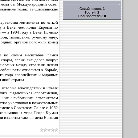
ли если бы Международный совет
Онлайн всего:
1
иальными только те Олимпийские
Гостей:
1
Пользователей:
0
ервенства континента по легкой
ду в Вене, чемпионат Европы по
е — в 1904 году в Вене
. Помимо
бой, гимнастике, ручному мячу,
ародных органов положили конец
ло по своим масштабам рамки
споры, серия скандалов вокруг
внования между странами нельзя
собенности относится к борьбе,
ого года европейских и мировых
и иной страны.
которые впоследствии в начале
таких выдающихся спортсменов,
з них наибольшим авторитетом
атно участвовал в показательных
смене в Советском Союзе с 1962
ют чемпионы мира Георг Бауман
ли известны также имена Николая