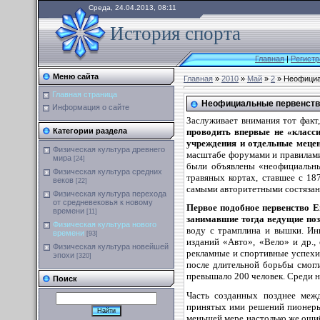
Среда, 24.04.2013, 08:11
История спорта
Главная
|
Регистр
Меню сайта
Главная
»
2010
»
Май
»
2
» Неофициа
Главная страница
Неофициальные первенств
Информация о сайте
Заслуживает внимания тот факт,
проводить впервые не «класси
Категории раздела
учреждения и отдельные меце
Физическая культура древнего
масштабе форумами и правилами
мира
[24]
были объявлены «неофициальны
Физическая культура средних
травяных кортах, ставшее с 1
веков
[22]
самыми авторитетными состязани
Физическая культура перехода
от средневековья к новому
Первое подобное первенство Е
времени
[11]
занимавшие тогда ведущие поз
Физическая культура нового
воду с трамплина и вышки. Ин
времени
[93]
изданий «Авто», «Вело» и др.,
Физическая культура новейшей
рекламные и спортивные успехи
эпохи
[320]
после длительной борьбы смогл
превышало 200 человек. Среди н
Поиск
Часть созданных позднее меж
принятых ими решений пионеры 
меньшей мере настолько же оши