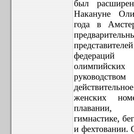
был расшире
Накануне Ол
года в Амсте
предварите
представите
федераций
олимпийских 
руководс
действител
женских ном
плавании, 
гимнастике, бе
и фехтовании.