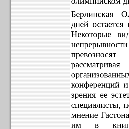
олимпийском д
Берлинская 
дней остается 
Некоторые ви
непрерывности
превознос
рассматривая
организованных
конференций и
зрения ее эсте
специалисты, п
мнение Гастона
им в книг