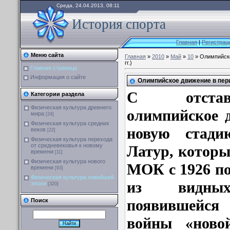
Среда, 24.04.2013, 08:11
История спорта
Главная
|
Регистрац
Меню сайта
Главная
»
2010
»
Май
»
10
» Олимпийско
гг.)
Главная страница
Информация о сайте
Олимпийское движение в перио
С отстав
Категории раздела
Физическая культура древнего
олимпийское 
мира
[24]
Физическая культура средних
новую стади
веков
[22]
Физическая культура перехода
от средневековья к новому
Латур, которы
времени
[11]
Физическая культура нового
МОК с 1926 по
времени
[93]
Физическая культура новейшей
из видных
эпохи
[320]
появившейся
Поиск
войны «ново