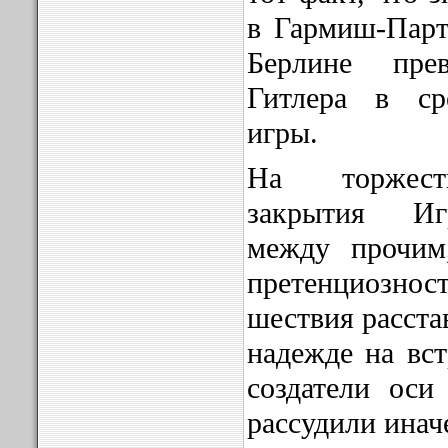
в Гармиш-Парт
Берлине пре
Гитлера в ср
игры.
На торжест
закрытия Иг
между прочим
претенциозн
шествия расста
надежде на вст
создатели ос
рассудили инач