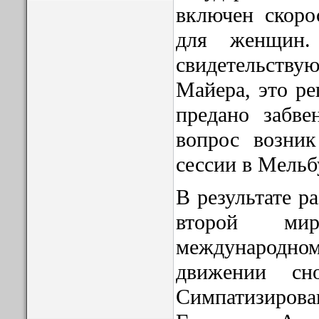
включен скоро
для женщин
свидетельст
Майера, это ре
предано забве
вопрос возник
сессии в Мельб
В результате р
второй ми
международ
движении сн
Симпатизиров