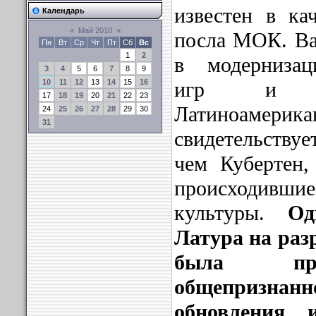
известен в ка
Календарь
«
Май 2010
»
посла МОК. Ва
Пн
Вт
Ср
Чт
Пт
Сб
Вс
1
2
в модернизац
3
4
5
6
7
8
9
игр и в
10
11
12
13
14
15
16
17
18
19
20
21
22
23
Латиноамерик
24
25
26
27
28
29
30
31
свидетельствуе
чем Кубертен,
происходивши
культуры.
Одн
Латура на ра
была про
общепризнан
обновления 