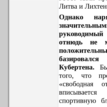
Литва и Лихте
Однако нар
значитель
руководимый
отнюдь не м
положительн
базировалс
Кубертена.
Был
того, что п
«свободная 
вписывается
спортивную б