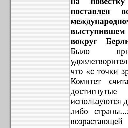
на повестк
поставлен 
междунаро
выступившем
вокруг Берл
Было при
удовлетворител
что «с точки з
Комитет счита
достигнут
используются д
либо страны..
возрастающе