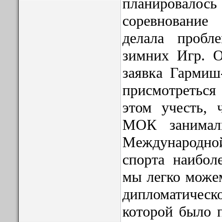
планировало
соревновани
делала пробл
зимних Игр. О
заявка Гармиш
присмотреться
этом учесть,
МОК занимал
Международно
спорта наибол
мы легко можем
дипломатиче
которой было п