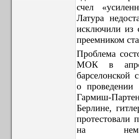
счел «усилен
Латура недост
исключили из с
преемником ста
Проблема состо
МОК в апре
барселонской 
о проведении
Гармиш-Партен
Берлине, гитле
протестовали 
на неме