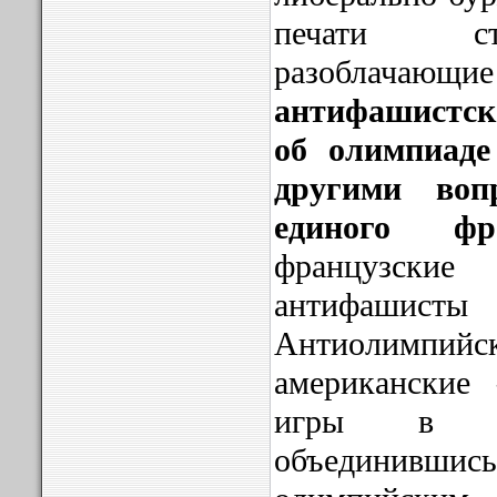
печати ст
разоблачающие
антифашистск
об олимпиаде
другими воп
единого фро
французски
антифаш
Антиолимп
американские
игры в сп
объединивши