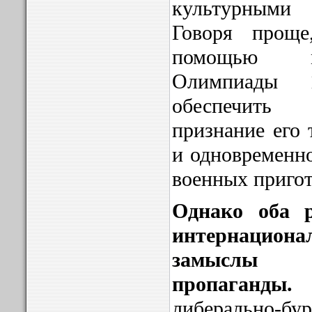
культурными 
Говоря прощ
помощью м
Олимпиады 
обеспечит
признание его 
и одновременно
военных приго
Однако оба 
интернаци
замыслы г
пропаганды.
либерально-