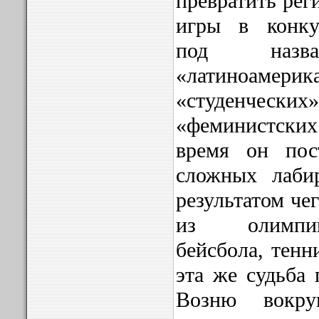
превратить рег
игры в конк
под назва
«латиноамерик
«студенческих
«феминистских
время он пос
сложных лабир
результатом че
из олимпи
бейсбола, тенн
эта же судьба 
Возню вокру