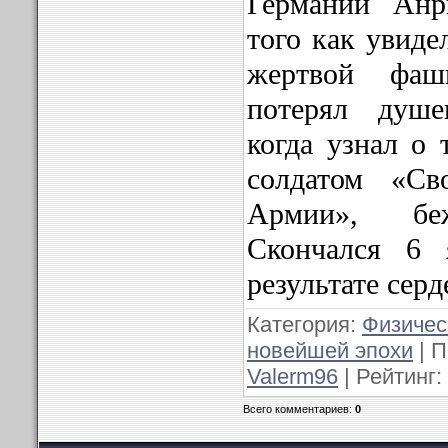
Германии Анр
того как увиде
жертвой фаши
потерял душе
когда узнал о 
солдатом «Св
Армии», б
Скончался 6 
результате серд
Категория:
Физичес
новейшей эпохи
| П
Valerm96
| Рейтинг:
Всего комментариев:
0