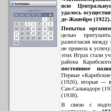
Календарь
всю Центральн
удалось осуществи
«
Май 2010
»
Пн
Вт
Ср
Чт
Пт
Сб
Вс
де-Жанейро (1922).
1
2
3
4
5
6
7
8
9
Попытка организо
10
11
12
13
14
15
16
целью притушит
17
18
19
20
21
22
23
24
25
26
27
28
29
30
разногласия между 
31
не привела к успеху
этих Играх стали уч
района Карибско
постоянное назв
Первые «Карибские
(1926), вторые — в
Сан-Сальвадоре (19
(1938).
В связи с подго