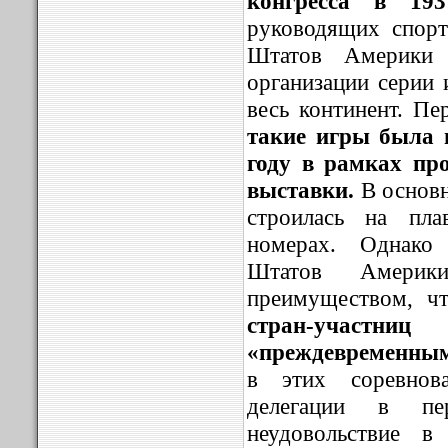
конгресса в 193
руководящих спор
Штатов Америки
организации серии 
весь континент. Пе
такие игры была 
году в рамках пр
выставки.
В основ
строилась на пла
номерах. Однако
Штатов Америк
преимуществом, ч
стран-уча
«преждевременны
в этих соревнова
делегации в пе
неудовольствие в