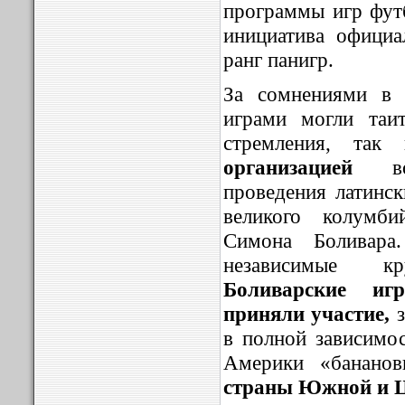
программы игр футб
инициатива официа
ранг панигр.
За сомнениями в 
играми могли таи
стремления, так 
организацией
в
проведения латинск
великого колумби
Симона Боливар
независимые кр
Боливарские иг
приняли участие,
з
в полной зависимо
Америки «бананов
страны Южной и 