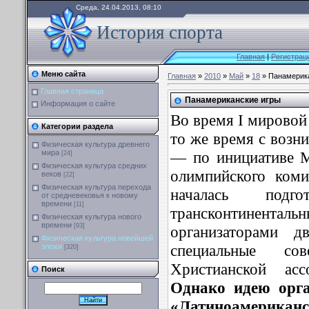
Среда, 24.04.2013, 08:10
История спорта
Главная
|
Регистрац
Меню сайта
Главная
»
2010
»
Май
»
18
» Панамерик
Главная страница
Панамериканские игры
Информация о сайте
Во время I мировой
Категории раздела
то же время с возн
Физическая культура древнего
— по инициативе 
мира
[24]
Физическая культура средних
олимпийского ком
веков
[22]
Физическая культура перехода
началась подг
от средневековья к новому
времени
[11]
трансконтиненталь
Физическая культура нового
времени
[93]
организаторами 
Физическая культура новейшей
специальные со
эпохи
[320]
Христианской ас
Поиск
Однако идею орг
«Латиноамерикан