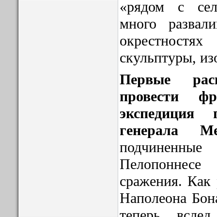
«рядом с се
много развал
окрестност
скульптуры, и
Первые рас
провести фр
экспедиция 
генерала Ме
подчиненны
Пелопоннесе 
сражения. Как 
Наполеона Бона
теперь всле