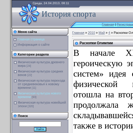
Среда, 24.04.2013, 08:11
История спорта
Главная
|
Регистрац
Меню сайта
Главная
»
2010
»
Май
»
4
» Раскопки О
Главная страница
Раскопки Олимпии
Информация о сайте
В начале X
Категории раздела
героическую э
Физическая культура древнего
мира
[24]
систем» идея 
Физическая культура средних
веков
[22]
Физическая культура перехода
физической 
от средневековья к новому
времени
[11]
отошла на вто
Физическая культура нового
времени
[93]
продолжала 
Физическая культура новейшей
эпохи
[320]
складывавшейся
Поиск
также в истори