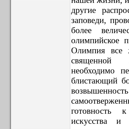
нашей жизни, и
другие распро
заповеди, про
более велич
олимпийское п
Олимпия все 
священной
необходимо п
блистающий бо
возвышенност
самоотверже
готовность 
искусства и 