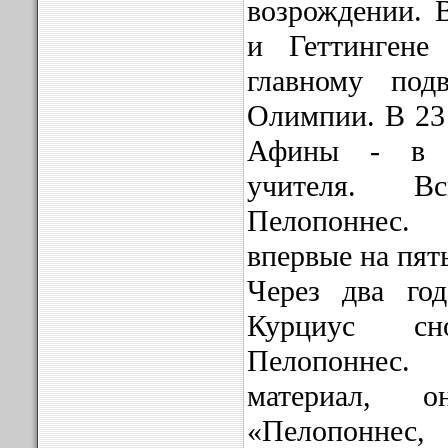
возрождении. 
и Геттингене
главному под
Олимпии. В 23 
Афины - в к
учителя. В
Пелопоннес
впервые на пят
Через два го
Курциус с
Пелопоннес
материал, 
«Пелопонн