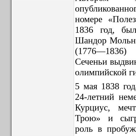
опубликованн
номере «Полез
1836 год, был
Шандор Мольна
(1776—1836)
Сеченьи выдви
олимпийской г
5 мая 1838 го
24-летний нем
Курциус, меч
Трою» и сыг
роль в пробу