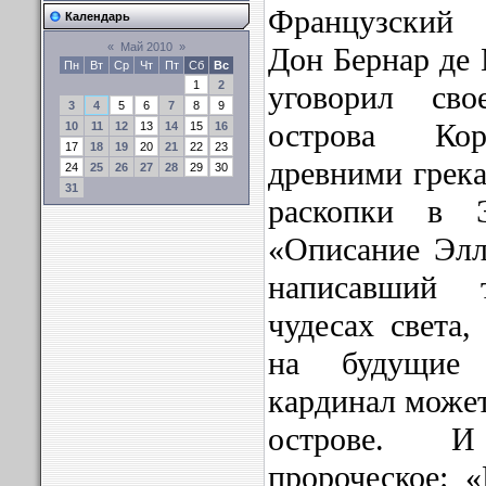
Французский 
Календарь
«
Май 2010
»
Дон Бернар де 
Пн
Вт
Ср
Чт
Пт
Сб
Вс
1
2
уговорил сво
3
4
5
6
7
8
9
острова Кор
10
11
12
13
14
15
16
17
18
19
20
21
22
23
древними грек
24
25
26
27
28
29
30
31
раскопки в 
«Описание Элл
написавший 
чудесах света,
на будущие 
кардинал может
острове. 
пророческое: 