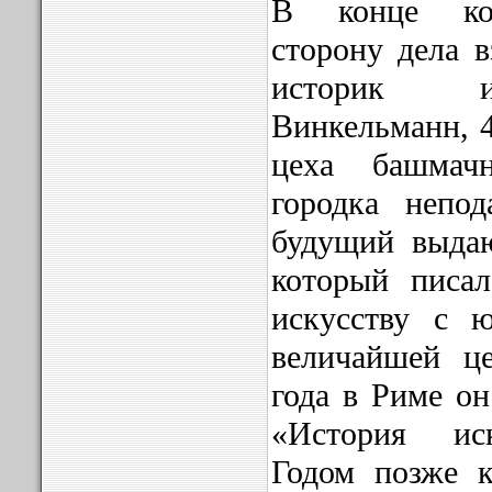
В конце кон
сторону дела в
историк и
Винкельманн, 4
цеха башмач
городка непо
будущий выдаю
который писа
искусству с 
величайшей ц
года в Риме он
«История иск
Годом позже к