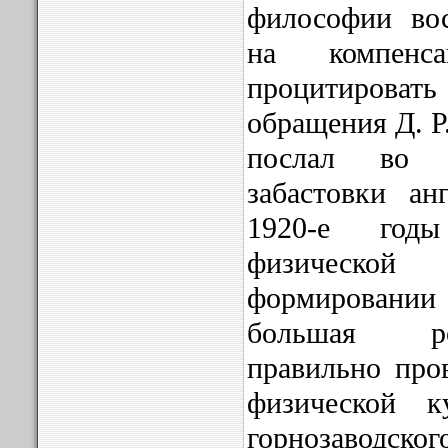
философии вос
на компенс
процитиров
обращения Д. Р
послал во в
забастовки ан
1920-е год
физическо
формировании 
большая р
правильно про
физической к
горнозаводс