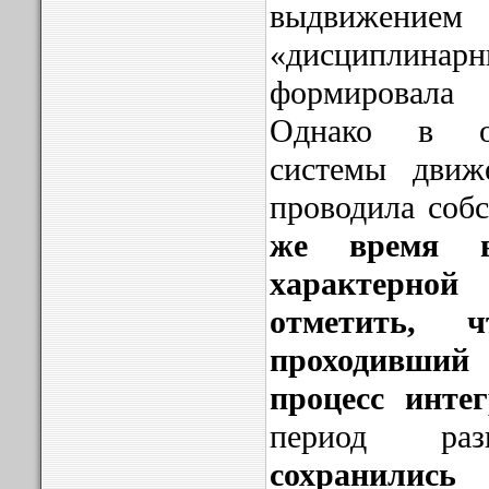
выдвижением
«дисциплина
формировала
Однако в об
системы движ
проводила соб
же время в
характерн
отметить, 
проходивший 
процесс интег
период раз
сохранили