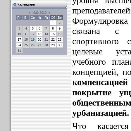
уровня высше
Календарь
преподавате
«
Май 2010
»
Формулировк
Пн
Вт
Ср
Чт
Пт
Сб
Вс
1
2
связана с 
3
4
5
6
7
8
9
10
11
12
13
14
15
16
спортивного 
17
18
19
20
21
22
23
24
25
26
27
28
29
30
целевые уст
31
учебного план
концепцией, п
компенсацие
покрытие ущ
общественны
урбанизацией.
Что касаетс