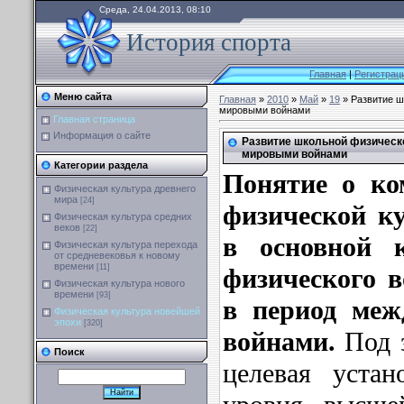
Среда, 24.04.2013, 08:10
История спорта
Главная
|
Регистрац
Меню сайта
Главная
»
2010
»
Май
»
19
» Развитие ш
мировыми войнами
Главная страница
Информация о сайте
Развитие школьной физическ
мировыми войнами
Категории раздела
Понятие о ко
Физическая культура древнего
мира
[24]
физической к
Физическая культура средних
веков
[22]
в основной 
Физическая культура перехода
от средневековья к новому
времени
[11]
физического 
Физическая культура нового
времени
[93]
в период ме
Физическая культура новейшей
эпохи
[320]
войнами.
Под з
Поиск
целевая уста