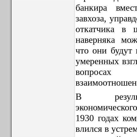
банкира вмес
завхоза, управ
откатчика в 
наверняка мож
что они будут 
умеренных взгл
вопроса
взаимоотношени
В резуль
экономическо
1930 годах ко
влился в устре