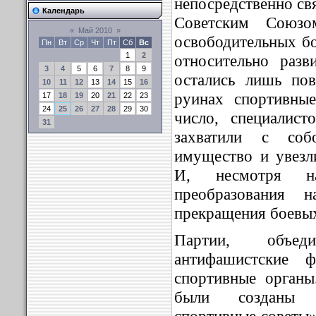
непосредственно св
Календарь
Советским Союз
«
Май 2010
»
освободительных бо
Пн
Вт
Ср
Чт
Пт
Сб
Вс
1
2
относительно разв
3
4
5
6
7
8
9
остались лишь по
10
11
12
13
14
15
16
руинах спортивные
17
18
19
20
21
22
23
24
25
26
27
28
29
30
число, специалис
31
захватили с соб
имущество и увезл
И, несмотря на
преобразования 
прекращения боевых
Партии, объе
антифашистские ф
спортивные орган
были созданы «
спортивные советы»