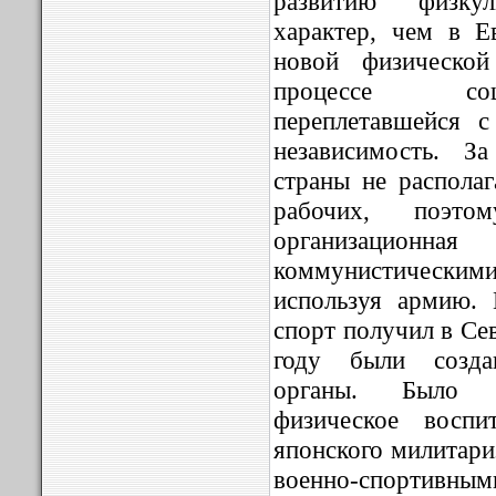
развитию физку
характер, чем в Е
новой физической
процессе соц
переплетавшейся 
независимость. З
страны не распола
рабочих, поэт
организационна
коммунистическими
используя армию. 
спорт получил в Се
году были созда
органы. Было п
физическое воспи
японского милитари
военно-спортивны