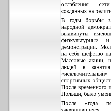
ослабления сет
созданных на религ
В годы борьбы за
народной демокра
выдвинуты имеющ
физкультурные 
демонстрации. Мол
на себя шефство на
Массовые акции, н
людей в занятия
«исключительны
спортивных обществ
После временного п
Польши, было умень
После «года пе
завершившихся