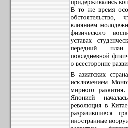
придерживались коп
В то же время осо
обстоятельство,
влиянием молодежн
физического вос
уставах студенче
передний план
повседневной физич
о всесторонне разви
В азиатских стран
исключением Монг
мирного развития
Японией началась
революция в Китае
разразившиеся гр
иностранные воору