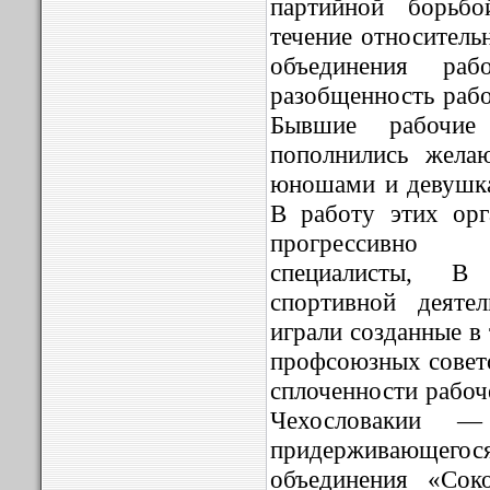
партийной борьбо
течение относитель
объединения ра
разобщенность рабо
Бывшие рабочие 
пополнились жела
юношами и девушка
В работу этих орг
прогрессивно 
специалисты, В 
спортивной деяте
играли созданные в
профсоюзных совето
сплоченности рабоч
Чехословакии —
придерживающегося
объединения «Со