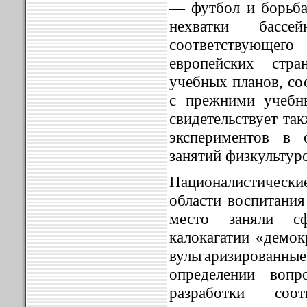
— футбол и борьба.
нехватки басс
соответствующе
европейских стра
учебных планов, со
с прежними учебн
свидетельствует та
экспериментов в 
занятий физкультур
Националистическ
области воспитания
место заняли с
калокагатии «демок
вульгаризированн
определении воп
разработки соот