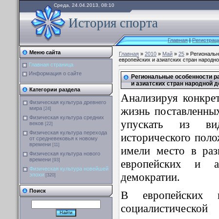
Среда, 24.04.2013, 08:10
История спорта
Главная
|
Регистрац
Меню сайта
Главная
»
2010
»
Май
»
25
» Региональн
европейских и азиатских стран народн
Главная страница
Информация о сайте
Региональные особенности р
и азиатских стран народной 
Категории раздела
Анализируя конкре
Физическая культура древнего
жизнь поставленны
мира
[24]
Физическая культура средних
упускать из в
веков
[22]
Физическая культура перехода
исторического поло
от средневековья к новому
времени
[11]
имели место в раз
Физическая культура нового
времени
европейских и а
[93]
Физическая культура новейшей
демократии.
эпохи
[320]
Поиск
В европейских г
социалистичес