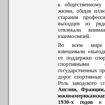
к общественному 
жизни, общая иллю
старания професс
выходцев из ря
отвлекали вним
взаимосвязей.
Во всем мире г
взвешивали «выгод
от поддержки спор
спортивными 
государственных пр
дорог спортивные 
Роль заводского с
Англии, Франции
южноамериканских
1930-х годов
в э