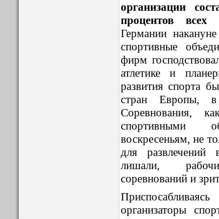
организации сос
процентов всех
Германии накануне
спортивные объед
фирм господствовал
атлетике и плане
развития спорта бы
стран Европы, 
Соревнования, ка
спортивными 
воскресеньям, не т
для развлечений 
лишали, рабоч
соревнований и зрит
Приспосабливаяс
организаторы спо