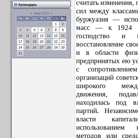
считать изменения,
Календарь
сил между классам
«
Май 2010
»
буржуазия — испо
Пн
Вт
Ср
Чт
Пт
Сб
Вс
1
2
масс — к 1924 го
3
4
5
6
7
8
9
господство и в
10
11
12
13
14
15
16
17
18
19
20
21
22
23
восстановление сво
24
25
26
27
28
29
30
и в области физи
31
предпринятых ею ус
с сопротивление
организаций советск
широкого между
движения, пода
находилась под в
партий. Независи
власти капита
использованием 
методов или сред