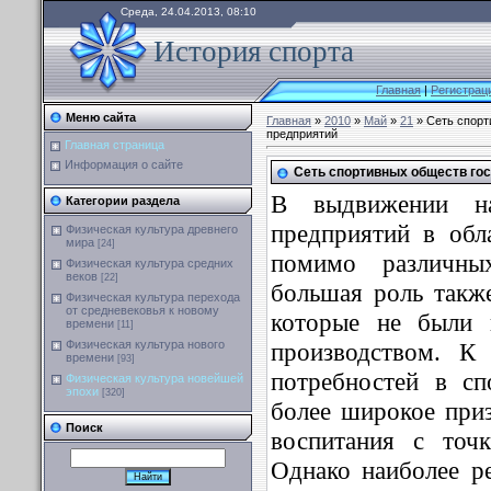
Среда, 24.04.2013, 08:10
История спорта
Главная
|
Регистрац
Меню сайта
Главная
»
2010
»
Май
»
21
» Сеть спорт
предприятий
Главная страница
Информация о сайте
Сеть спортивных обществ го
В выдвижении н
Категории раздела
предприятий в обл
Физическая культура древнего
мира
[24]
помимо различных
Физическая культура средних
веков
[22]
большая роль такж
Физическая культура перехода
от средневековья к новому
которые не были 
времени
[11]
производством. К
Физическая культура нового
времени
[93]
потребностей в сп
Физическая культура новейшей
эпохи
[320]
более широкое приз
Поиск
воспитания с точк
Однако наиболее 