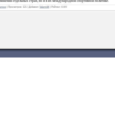
вижения отдельных стран, но и в их международной спортивной политике
.
 эпохи
| Просмотров: 121 | Добавил:
Valerm96
| Рейтинг:
0.0
/
0