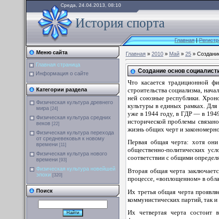
Среда, 24.04.2013, 08:10
История спорта
Главная
|
Регистр
Меню сайта
Главная
»
2010
»
Май
»
25
» Создани
Главная страница
Создание основ социалист
Информация о сайте
Что касается традиционной фи
строительства социализма, нача
Категории раздела
ней союзные республики. Хроно
Физическая культура древнего
культуры в единых рамках. Для 
мира
[24]
уже в 1944 году, в ГДР — в 194
Физическая культура средних
исторической проблемы связано
веков
[22]
жизнь общих черт и закономерно
Физическая культура перехода
от средневековья к новому
Первая общая черта: хотя они
времени
[11]
общественно-политических усл
Физическая культура нового
соответствии с общими определ
времени
[93]
Физическая культура новейшей
Вторая общая черта заключаетс
эпохи
[320]
процессе, «воплощенном» в обла
Поиск
Их третья общая черта проявля
коммунистических партий, так и
Их четвертая черта состоит 