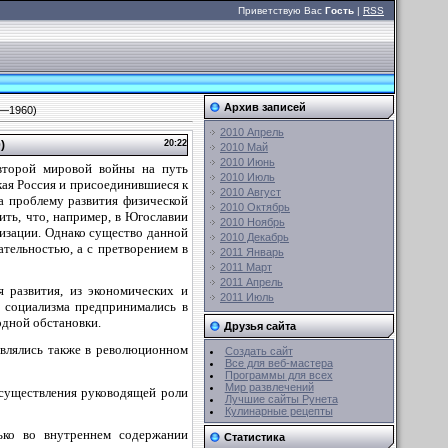
Приветствую Вас
Гость
|
RSS
Архив записей
5—1960)
2010 Апрель
)
20:22
2010 Май
2010 Июнь
 второй мировой войны на путь
2010 Июль
кая Россия и присоединившиеся к
2010 Август
а проблему развития физической
2010 Октябрь
ить, что, например, в Югославии
2010 Ноябрь
низации. Однако существо данной
2010 Декабрь
тельностью, а с претворением в
2011 Январь
2011 Март
2011 Апрель
 развития, из экономических и
2011 Июль
и социализма предпринимались в
дной обстановки.
Друзья сайта
являлись также в революционном
Создать сайт
Все для веб-мастера
Программы для всех
Мир развлечений
осуществления руководящей роли
Лучшие сайты Рунета
Кулинарные рецепты
ько во внутреннем содержании
Статистика