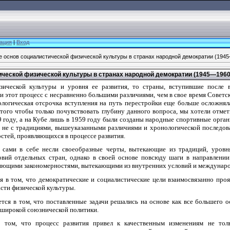
ация
|
Вход
е основ социалистической физической культуры в странах народной демократии (194
ической физической культуры в странах народной демократии (1945—1960
зической культуры и уровня ее развития, то страны, вступившие после
ли этот процесс с несравненно большими различиями, чем в свое время Советс
логическая отсрочка вступления на путь перестройки еще больше осложнял
того чтобы только почувствовать глубину данного вопроса, мы хотели отмет
9 году, а на Кубе лишь в 1959 году были созданы народные спортивные орга
 не с традициями, вышеуказанными различиями и хронологической последова
стей, проявляющихся в процессе развития.
 сами в себе несли своеобразные черты, вытекающие из традиций, уровня
овий отдельных стран, однако в своей основе повсюду шаги в направлени
яющими закономерностями, вытекающими из внутренних условий и междунаро
я в том, что демократические и социалистические цели взаимосвязанно про
сти физической культуры.
ется в том, что поставленные задачи решались на основе как все большего 
 широкой союзнической политики.
в том, что процесс развития привел к качественным изменениям не тол